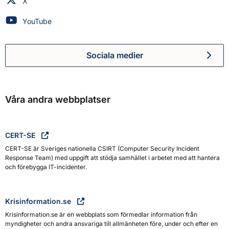
Myndigheten för civilt försvar på
X
Myndigheten för civilt försvar på
YouTube
Sociala medier
Myndigheten för civilt försva
Våra andra webbplatser
CERT-SE
CERT-SE är Sveriges nationella CSIRT (Computer Security Incident
Response Team) med uppgift att stödja samhället i arbetet med att hantera
och förebygga IT-incidenter.
Krisinformation.se
Krisinformation.se är en webbplats som förmedlar information från
myndigheter och andra ansvariga till allmänheten före, under och efter en