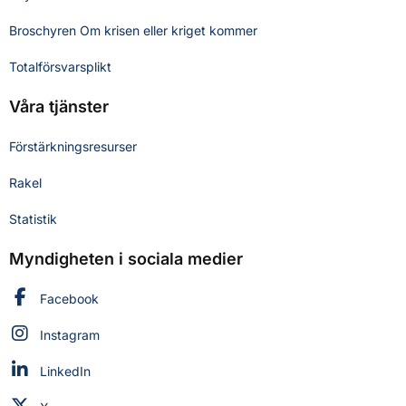
Broschyren Om krisen eller kriget kommer
Totalförsvarsplikt
Våra tjänster
Förstärkningsresurser
Rakel
Statistik
Myndigheten i sociala medier
Myndigheten för civilt försvar på
Facebook
Myndigheten för civilt försvar på
Instagram
Myndigheten för civilt försvar på
LinkedIn