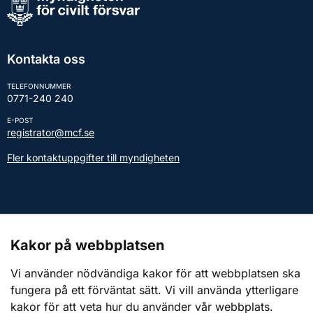
Kontakta oss
TELEFONNUMMER
0771-240 240
E-POST
registrator@mcf.se
Fler kontaktuppgifter till myndigheten
Kontakt till presstjänsten
Kakor på webbplatsen
Webbplatsen
Vi använder nödvändiga kakor för att webbplatsen ska
fungera på ett förväntat sätt. Vi vill använda ytterligare
Om webbplatsen
kakor för att veta hur du använder vår webbplats.