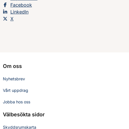
Dela sidan på
Facebook
Dela sidan på
LinkedIn
Dela sidan på
X
Om oss
Nyhetsbrev
Vårt uppdrag
Jobba hos oss
Välbesökta sidor
Skyddsrumskarta