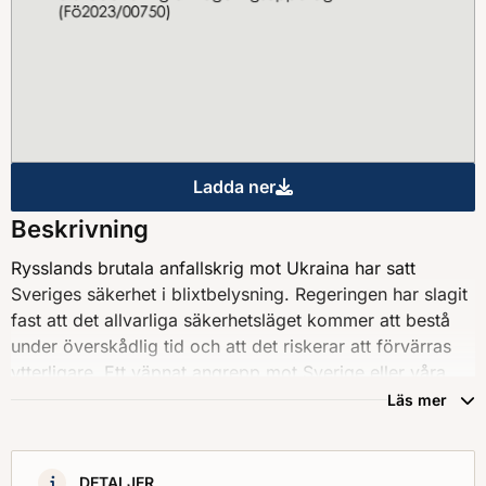
Ladda ner
Det civila försvaret – På fr
Beskrivning
Rysslands brutala anfallskrig mot Ukraina har satt
Sveriges säkerhet i blixtbelysning. Regeringen har slagit
fast att det allvarliga säkerhetsläget kommer att bestå
under överskådlig tid och att det riskerar att förvärras
ytterligare. Ett väpnat angrepp mot Sverige eller våra
allierade kan inte uteslutas och ett väpnat angrepp utgör
Läs mer
också dimensioneringsgrunden för det totalförsvar som
nu byggs upp inom ramen för Natos kollektiva försvar.1
Det är i denna säkerhetspolitiska kontext som
DETALJER