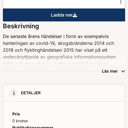
Ladda ner
Beställningsunderlag för GIS-
Beskrivning
De senaste årens händelser i form av exempelvis
hanteringen av covid-19, skogsbränderna 2014 och
2018 och flyktinghändelsen 2015 har visat på ett
underutnyttjande av geografiska informationssystem
(GIS) och dess styrkor. Syftet med MSB:s projekt
Integrera GIS är att öka användandet och visa på
Läs mer
styrkorna med att integrera GIS i analys- och
lägesbildsarbetet vid större händelser. Målet är att GIS
blir en naturlig del i arbetet med att hantera en händelse.
DETALJER
Det här dokumentet beskriver ett beställningsunderlag
för GIS-stöd vid krishantering. Dokumentet ingår i
Vägledningen MSB1869 "GIS-stöd för analyser och
Pris
beslutsunderlag"
0 kronor
Publikationsnummer