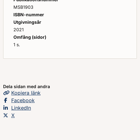
MSB1903
ISBN-nummer
Utgivningsår
2021
Omfång (sidor)
1 s.
Dela sidan med andra
Kopiera
sidans
länk
Dela sidan på
Facebook
Dela sidan på
LinkedIn
Dela sidan på
X