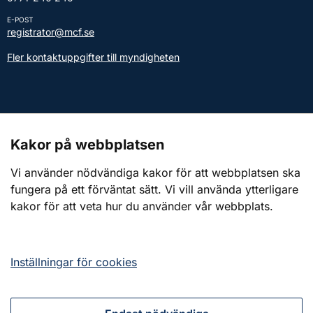
E-POST
registrator@mcf.se
Fler kontaktuppgifter till myndigheten
Kontakt till presstjänsten
Kakor på webbplatsen
Webbplatsen
Vi använder nödvändiga kakor för att webbplatsen ska
fungera på ett förväntat sätt. Vi vill använda ytterligare
Om webbplatsen
kakor för att veta hur du använder vår webbplats.
Om kakor (cookies)
Tillgänglighetsredogörelse
Inställningar för cookies