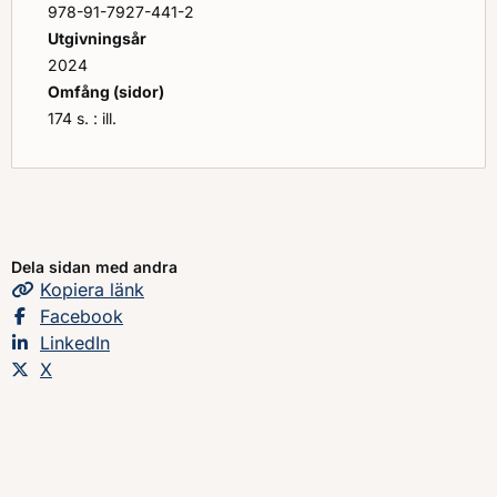
hela hotskalan. Förberedelserna inför civilplikt inom
978-91-7927-441-2
räddningstjänst har slutförts.
Utgivningsår
2024
Omfång (sidor)
174 s. : ill.
Dela sidan med andra
Kopiera
sidans
länk
Dela sidan på
Facebook
Dela sidan på
LinkedIn
Dela sidan på
X