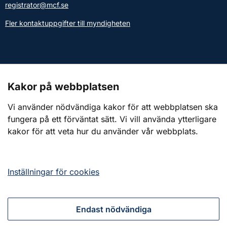
registrator@mcf.se
Fler kontaktuppgifter till myndigheten
Kontakt till presstjänsten
Kakor på webbplatsen
Webbplatsen
Vi använder nödvändiga kakor för att webbplatsen ska
fungera på ett förväntat sätt. Vi vill använda ytterligare
Om webbplatsen
kakor för att veta hur du använder vår webbplats.
Om kakor (cookies)
Tillgänglighetsredogörelse
Inställningar för cookies
Endast nödvändiga
Tillsammans för ett starkt civilt försvar