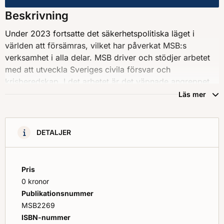
Årsredovisning 2023
Beskrivning
Under 2023 fortsatte det säkerhetspolitiska läget i
världen att försämras, vilket har påverkat MSB:s
verksamhet i alla delar. MSB driver och stödjer arbetet
med att utveckla Sveriges civila försvar och
krisberedskap. I det arbetet är det väpnade angreppet
dimensionerande, samtidigt är det tydligt att civilt
Läs mer
försvar och krisberedskap är ömsesidigt förstärkande.
Myndighetsstrukturen för civilt försvar och
krisberedskap har fortsatt att implementeras och
DETALJER
utvecklas under året, bland annat genom ett civilt
beredskapsråd. Arbetet sker tillsammans med de
sektorsansvariga myndigheterna, de
Pris
civilområdesansvariga länsstyrelserna och
0 kronor
Försvarsmakten. MSB driver också på arbetet i rollen
Publikationsnummer
som sektorsansvarig för beredskapssektorn
MSB2269
Räddningstjänst och skydd av civilbefolkningen inom
ISBN-nummer