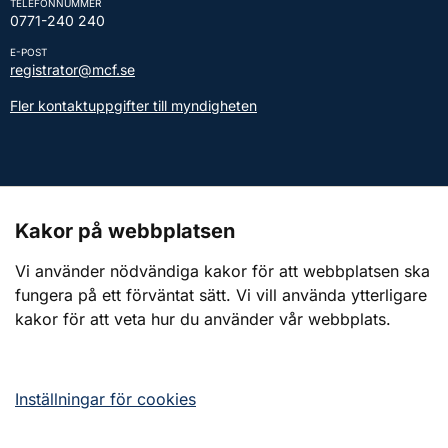
TELEFONNUMMER
0771-240 240
E-POST
registrator@mcf.se
Fler kontaktuppgifter till myndigheten
Kontakt till presstjänsten
Kakor på webbplatsen
Webbplatsen
Vi använder nödvändiga kakor för att webbplatsen ska
fungera på ett förväntat sätt. Vi vill använda ytterligare
Om webbplatsen
kakor för att veta hur du använder vår webbplats.
Om kakor (cookies)
Tillgänglighetsredogörelse
Inställningar för cookies