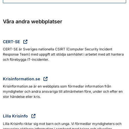
Våra andra webbplatser
CERT-SE
CERT-SE är Sveriges nationella CSIRT (Computer Security Incident
Response Team) med uppgift att stödja samhället i arbetet med att hantera
och förebygga IT-incidenter.
Krisinformation.se
Krisinformation.se är en webbplats som förmedlar information från
myndigheter och andra ansvariga till allmänheten före, under och efter en
stor händelse eller kris.
Lilla Krisinfo
Lilla Krisinfo riktar sig mot barn och unga. Vi förmedlar myndigheters och
ansvariga aktörers information i samband med kriser och allvarliga