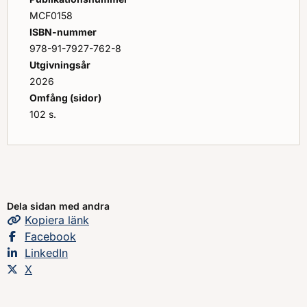
MCF0158
ISBN-nummer
978-91-7927-762-8
Utgivningsår
2026
Omfång (sidor)
102 s.
Dela sidan med andra
Kopiera
sidans
länk
Dela sidan på
Facebook
Dela sidan på
LinkedIn
Dela sidan på
X