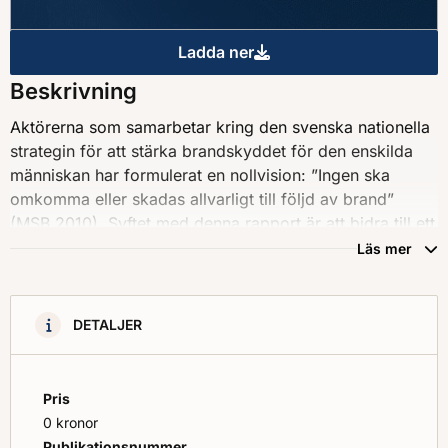
Ladda ner
Analys av utvecklingen ino
Beskrivning
Aktörerna som samarbetar kring den svenska nationella
strategin för att stärka brandskyddet för den enskilda
människan har formulerat en nollvision: ”Ingen ska
omkomma eller skadas allvarligt till följd av brand”
(MSB 2010). Syftet med denna rapport är att bidra till ett
systematiskt och målstyrt säkerhetsarbete med fokus på
Läs mer
att minska antal bostadsbränder och konsekvensen av
dessa. Målet är att redovisa och analysera nuläget i
förhållande till de uppsatta målen till år 2030 för
DETALJER
indikatorerna för ett stärkt brandskydd.
Pris
0 kronor
Publikationsnummer