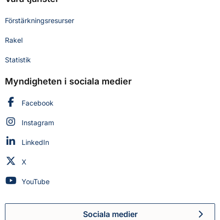
Förstärkningsresurser
Rakel
Statistik
Myndigheten i sociala medier
Myndigheten för civilt försvar på
Facebook
Myndigheten för civilt försvar på
Instagram
Myndigheten för civilt försvar på
LinkedIn
Myndigheten för civilt försvar på
X
Myndigheten för civilt försvar på
YouTube
Sociala medier
Myndigheten för civilt försva