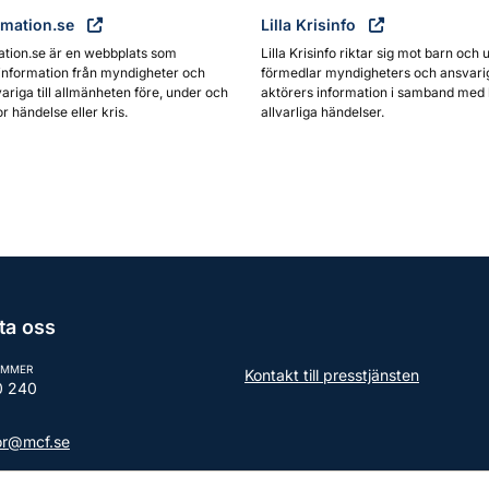
rmation.se
Lilla Krisinfo
ation.se är en webbplats som
Lilla Krisinfo riktar sig mot barn och 
information från myndigheter och
förmedlar myndigheters och ansvari
ariga till allmänheten före, under och
aktörers information i samband med 
or händelse eller kris.
allvarliga händelser.
ta oss
UMMER
Kontakt till presstjänsten
0 240
tor@mcf.se
aktuppgifter till myndigheten