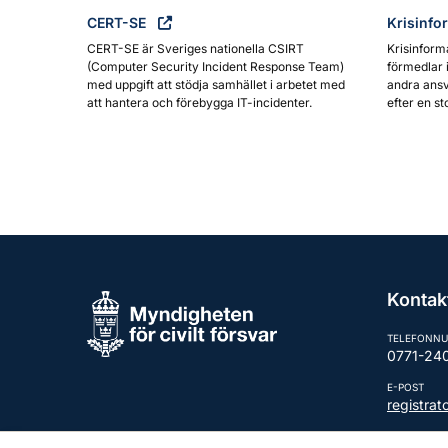
CERT-SE
Krisinfo
CERT-SE är Sveriges nationella CSIRT
Krisinform
(Computer Security Incident Response Team)
förmedlar 
med uppgift att stödja samhället i arbetet med
andra ansv
att hantera och förebygga IT-incidenter.
efter en st
Kontak
TELEFONN
0771-24
E-POST
registra
Fler kont