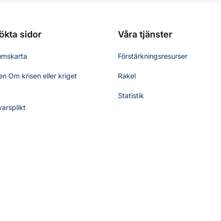
ökta sidor
Våra tjänster
umskarta
Förstärkningsresurser
n Om krisen eller kriget
Rakel
Statistik
varsplikt