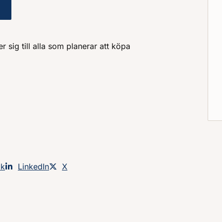
tt säkrare fyrverkeri : darisk version
 sig till alla som planerar att köpa
an på
ok
Dela sidan på
LinkedIn
Dela sidan på
X