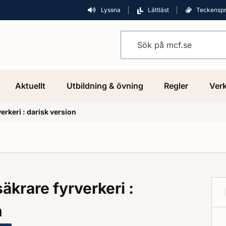
Lyssna
Lättläst
Teckensp
Sök på mcf.se
Aktuellt
Utbildning & övning
Regler
Verk
verkeri : darisk version
säkrare fyrverkeri :
n