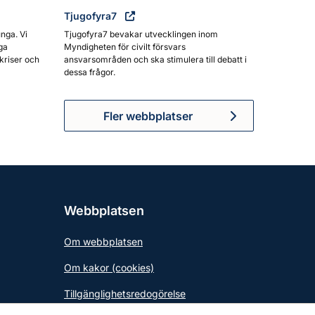
Tjugofyra7
unga. Vi
Tjugofyra7 bevakar utvecklingen inom
ga
Myndigheten för civilt försvars
kriser och
ansvarsområden och ska stimulera till debatt i
dessa frågor.
Fler webbplatser
Webbplatsen
Om webbplatsen
Om kakor (cookies)
Tillgänglighetsredogörelse