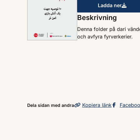
Ladda ner
10 råd för e
Beskrivning
Denna folder på dari vänder
och avfyra fyrverkerier.
Kopiera
sidans
länk
Dela sid
Facebo
Dela sidan med andra