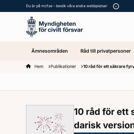
Du är på mcf.se - besök våra andra webbplatser
Ämnesområden
Råd till privatpersoner
Startsidan
Hem
Publikationer
10 råd för ett säkrare fyr
10 råd för ett 
darisk versio