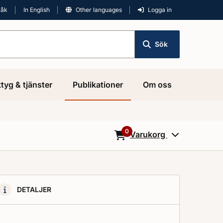
råk
In English
Other languages
Logga in
Sök
tyg & tjänster
Publikationer
Om oss
0
Varukorg
0
Objekt i varukorgen
DETALJER