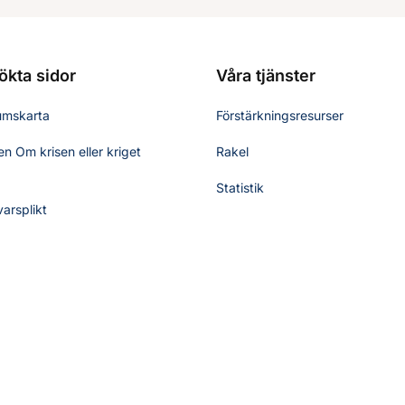
ökta sidor
Våra tjänster
umskarta
Förstärkningsresurser
n Om krisen eller kriget
Rakel
Statistik
varsplikt