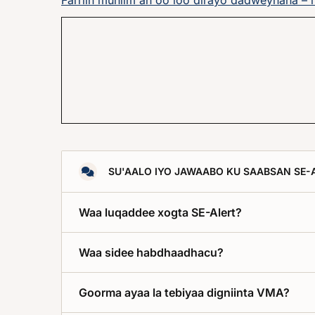
SU'AALO IYO JAWAABO KU SAABSAN SE-
Waa luqaddee xogta SE-Alert?
Waa sidee habdhaadhacu?
Goorma ayaa la tebiyaa digniinta VMA?