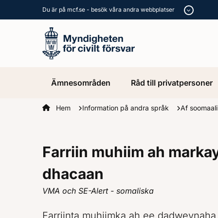
Du är på mcf.se - besök våra andra webbplatser
Ämnesområden
Råd till privatpersoner
Startsidan
Hem
Information på andra språk
Af soomaal
Farriin muhiim ah marka
dhacaan
VMA och SE-Alert - somaliska
Farriinta muhiimka ah ee dadweynaha (