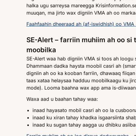
halka ugu sarreysa mareegga Krisinformation.s
muuqan, ma jirto wax digniin VMA ah oo marka
Faahfaahin dheeraad ah (af-iswidhish) oo VMA
SE-Alert – farriin muhiim ah oo s
moobilka
SE-Alert waa hab digniin VMA si toos ah loogu 
Dhammaan dadka haysta moobil casri ah (smar
digniin ah oo ka kooban farriin, dhawaaq fiiqan
taas xataa helaysaa hadduu moobilkaagu ku jir
mode). Looma baahna wax app ama is-diiwaang
Waxa aad u baahan tahay waa:
inaad hayasato mobil casri ah oo la cusboon
inaad ku xiran tahay khadka isgaarsiinta sh
inaad ku sugan tahay aagga uu dhibku asiiba
Farriin muhiim ah oo loo dirayo dadweynaha –