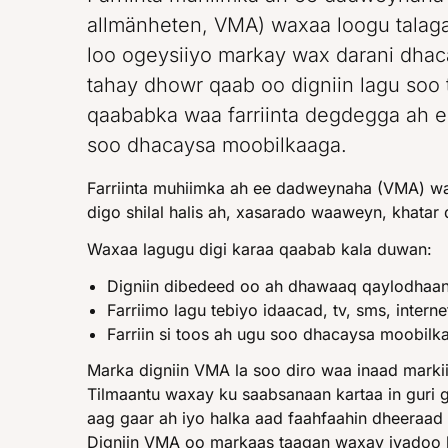
allmänheten, VMA) waxaa loogu talaga
loo ogeysiiyo markay wax darani dh
tahay dhowr qaab oo digniin lagu soo 
qaababka waa farriinta degdegga ah ee
soo dhacaysa moobilkaaga.
Farriinta muhiimka ah ee dadweynaha (VMA) wa
digo shilal halis ah, xasarado waaweyn, khatar d
Waxaa lagugu digi karaa qaabab kala duwan:
Digniin dibedeed oo ah dhawaaq qaylodhaan
Farriimo lagu tebiyo idaacad, tv, sms, intern
Farriin si toos ah ugu soo dhacaysa moobilka
Marka digniin VMA la soo diro waa inaad marki
Tilmaantu waxay ku saabsanaan kartaa in guri gu
aag gaar ah iyo halka aad faahfaahin dheeraad a
Digniin VMA oo markaas taagan waxay iyadoo 