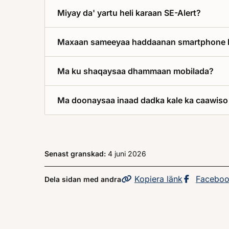
Miyay da' yartu heli karaan SE-Alert?
Maxaan sameeyaa haddaanan smartphone 
Ma ku shaqaysaa dhammaan mobilada?
Ma doonaysaa inaad dadka kale ka caawiso
Senast granskad:
4 juni 2026
Kopiera
sidans
länk
Dela sid
Facebo
Dela sidan med andra