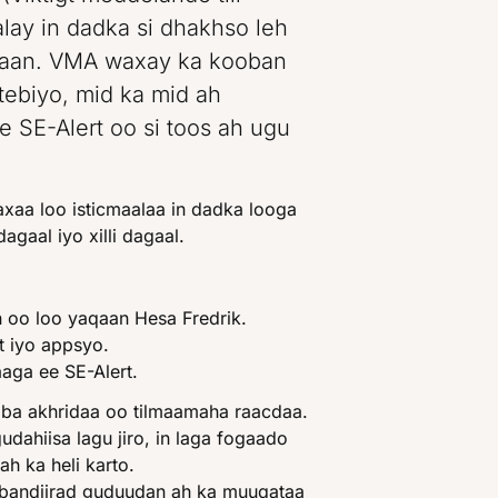
lay in dadka si dhakhso leh
acaan. VMA waxay ka kooban
tebiyo, mid ka mid ah
 SE-Alert oo si toos ah ugu
xaa loo isticmaalaa in dadka looga
agaal iyo xilli dagaal.
 oo loo yaqaan Hesa Fredrik.
et iyo appsyo.
aga ee SE-Alert.
iba akhridaa oo tilmaamaha raacdaa.
dahiisa lagu jiro, in laga fogaado
h ka heli karto.
bandiirad guduudan ah ka muuqataa