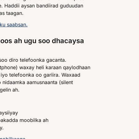
e. Haddii aysan bandiirad guduudan
as taagan.
 ku saabsan.
i toos ah ugu soo dhacaysa
soo diro telefoonka gacanta.
tphone) waxay heli karaan qaylodhaan
 iyo telefoonka oo gariira. Waxaad
o nidaamka aamusnaanta (silent
elin ah.
aysiiyay
abakadda moobilka ah
y.
 mobilkaaga