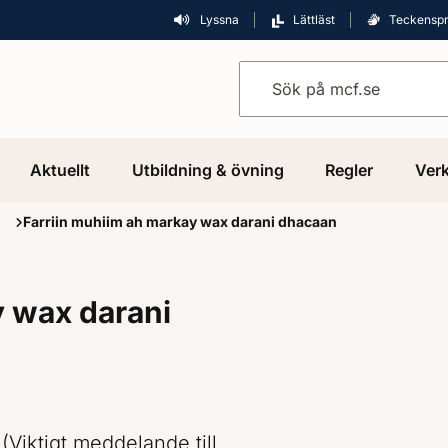
Lyssna
Lättläst
Teckensp
Sök på mcf.se
Aktuellt
Utbildning & övning
Regler
Verk
i
Farriin muhiim ah markay wax darani dhacaan
y wax darani
Viktigt meddelande till