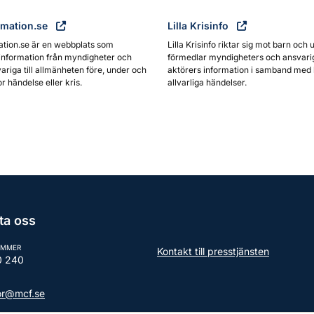
rmation.se
Lilla Krisinfo
ation.se är en webbplats som
Lilla Krisinfo riktar sig mot barn och 
information från myndigheter och
förmedlar myndigheters och ansvari
ariga till allmänheten före, under och
aktörers information i samband med 
or händelse eller kris.
allvarliga händelser.
ta oss
UMMER
Kontakt till presstjänsten
0 240
tor@mcf.se