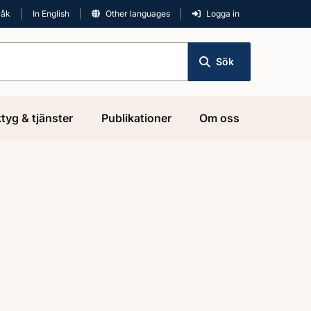
råk
In English
Other languages
Logga in
Sök
tyg & tjänster
Publikationer
Om oss