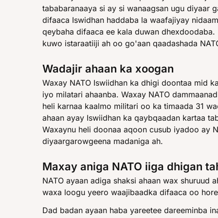
tababaranaaya si ay si wanaagsan ugu diyaar 
difaaca Iswidhan haddaba la waafajiyay nidaa
qeybaha difaaca ee kala duwan dhexdoodaba. 
kuwo istaraatiiji ah oo go'aan qaadashada NAT
Wadajir ahaan ka xoogan
Waxay NATO Iswiidhan ka dhigi doontaa mid ka
iyo milatari ahaanba. Waxay NATO dammaanad
heli karnaa kaalmo militari oo ka timaada 31 w
ahaan ayay Iswiidhan ka qaybqaadan kartaa ta
Waxaynu heli doonaa aqoon cusub iyadoo ay N
diyaargarowgeena madaniga ah.
Maxay aniga NATO iiga dhigan ta
NATO ayaan adiga shaksi ahaan wax shuruud ah
waxa loogu yeero waajibaadka difaaca oo hore
Dad badan ayaan haba yareetee dareeminba i