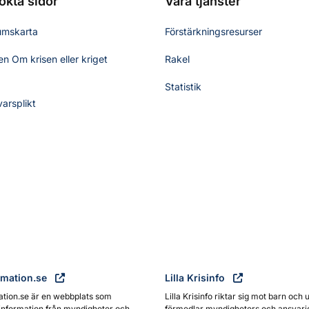
ökta sidor
Våra tjänster
umskarta
Förstärkningsresurser
n Om krisen eller kriget
Rakel
Statistik
varsplikt
rmation.se
Lilla Krisinfo
ation.se är en webbplats som
Lilla Krisinfo riktar sig mot barn och 
information från myndigheter och
förmedlar myndigheters och ansvari