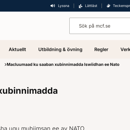
Lyssna
Lättläst
Teckensp
Sök på mcf.se
Aktuellt
Utbildning & övning
Regler
Verk
i
Macluumaad ku saaban xubinnimadda Iswiidhan ee Nato
xubinnimadda
sha ugu muhiimsan ee ay NATO