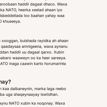
garoobaan haddii dagaal dhaco. Waxa
mka NATO, heerka xeelad ahaan iyo
Isbeddellada loo baahan yahay waa
O khuseeya.
 xooggan, bulshada rayidka ah ahaan
 qaadaysaa amnigeena, waxa aynanu
addan haddii uu dagaal qarxo. Xubin
babaro waaweyn oo ka heer sareeya.
ATO inaga caawin karto horumarinta
hay?
 kaa dalbaneynin, marka laga reebo
ba uga shaqeynaayay Iswiidhan.
naynu NATO xubin ka noqonay. Waxa