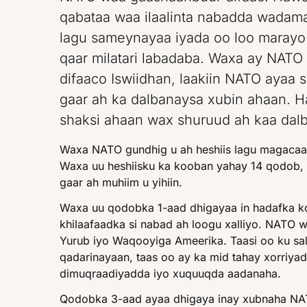
qabataa waa ilaalinta nabadda wadam
lagu sameynayaa iyada oo loo marayo 
qaar milatari labadaba. Waxa ay NAT
difaaco Iswiidhan, laakiin NATO ayaa 
gaar ah ka dalbanaysa xubin ahaan. 
shaksi ahaan wax shuruud ah kaa dal
Waxa NATO gundhig u ah heshiis lagu magacaa
Waxa uu heshiisku ka kooban yahay 14 qodob, 
gaar ah muhiim u yihiin.
Waxa uu qodobka 1-aad dhigayaa in hadafka 
khilaafaadka si nabad ah loogu xalliyo. NATO 
Yurub iyo Waqooyiga Ameerika. Taasi oo ku sa
qadarinayaan, taas oo ay ka mid tahay xorriya
dimuqraadiyadda iyo xuquuqda aadanaha.
Qodobka 3-aad ayaa dhigaya inay xubnaha NA