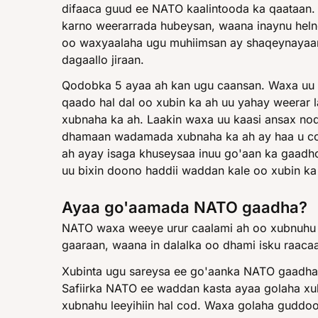
difaaca guud ee NATO kaalintooda ka qaataan. 
karno weerarrada hubeysan, waana inaynu heln
oo waxyaalaha ugu muhiimsan ay shaqeynayaan, 
dagaallo jiraan.
Qodobka 5 ayaa ah kan ugu caansan. Waxa uu 
qaado hal dal oo xubin ka ah uu yahay weerar
xubnaha ka ah. Laakin waxa uu kaasi ansax noq
dhamaan wadamada xubnaha ka ah ay haa u co
ah ayay isaga khuseysaa inuu go'aan ka gaadh
uu bixin doono haddii waddan kale oo xubin ka
Ayaa go'aamada NATO gaadha?
NATO waxa weeye urur caalami ah oo xubnuhu 
gaaraan, waana in dalalka oo dhami isku raaca
Xubinta ugu sareysa ee go'aanka NATO gaadha
Safiirka NATO ee waddan kasta ayaa golaha x
xubnahu leeyihiin hal cod. Waxa golaha gudd