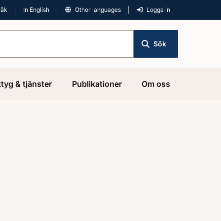
råk
In English
Other languages
Logga in
Sök
tyg & tjänster
Publikationer
Om oss