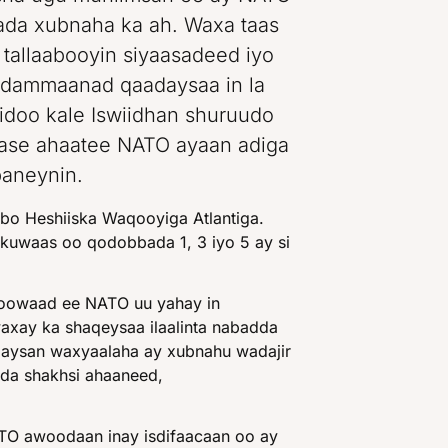
ada xubnaha ka ah. Waxa taas
tallaabooyin siyaasadeed iyo
O dammaanad qaadaysaa in la
sidoo kale Iswiidhan shuruudo
Hase ahaatee NATO ayaan adiga
baneynin.
bo Heshiiska Waqooyiga Atlantiga.
kuwaas oo qodobbada 1, 3 iyo 5 ay si
koowaad ee NATO uu yahay in
waxay ka shaqeysaa ilaalinta nabadda
laysan waxyaalaha ay xubnahu wadajir
dda shakhsi ahaaneed,
TO awoodaan inay isdifaacaan oo ay