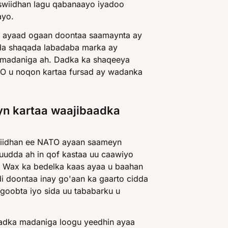
Iswiidhan lagu qabanaayo iyadoo
ayo.
y ayaad ogaan doontaa saamaynta ay
ada shaqada labadaba marka ay
a madaniga ah. Dadka ka shaqeeya
O u noqon kartaa fursad ay wadanka
n kartaa waajibaadka
wiidhan ee NATO ayaan saameyn
uudda ah in qof kastaa uu caawiyo
ro. Wax ka bedelka kaas ayaa u baahan
i doontaa inay go'aan ka gaarto cidda
goobta iyo sida uu tababarku u
adka madaniga loogu yeedhin ayaa