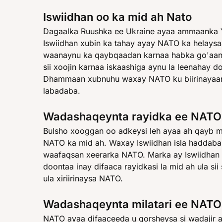
Iswiidhan oo ka mid ah Nato
Dagaalka Ruushka ee Ukraine ayaa ammaanka Y
Iswiidhan xubin ka tahay ayay NATO ka helay
waanaynu ka qaybqaadan karnaa habka go'aan
sii xoojin karnaa iskaashiga aynu la leenahay 
Dhammaan xubnuhu waxay NATO ku biirinayaan a
labadaba.
Wadashaqeynta rayidka ee NATO
Bulsho xooggan oo adkeysi leh ayaa ah qayb m
NATO ka mid ah. Waxay Iswiidhan isla haddaba
waafaqsan xeerarka NATO. Marka ay Iswiidhan 
doontaa inay difaaca rayidkasi la mid ah ula sii
ula xiriirinaysa NATO.
Wadashaqeynta milatari ee NATO
NATO ayaa difaaceeda u qorsheysa si wadajir a