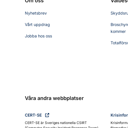
Om oss
Välbes
Nyhetsbrev
Skyddsr
Vårt uppdrag
Broschyre
kommer
Jobba hos oss
Totalförs
Våra andra webbplatser
CERT-SE
Krisinfo
CERT-SE är Sveriges nationella CSIRT
Krisinform
(Computer Security Incident Response Team)
förmedlar 