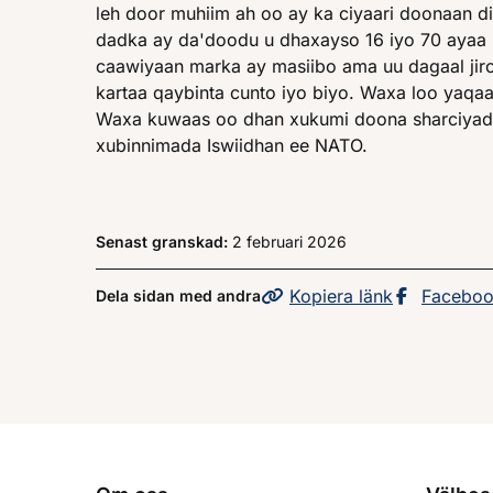
leh door muhiim ah oo ay ka ciyaari doonaan d
dadka ay da'doodu u dhaxayso 16 iyo 70 ayaa l
caawiyaan marka ay masiibo ama uu dagaal jiro
kartaa qaybinta cunto iyo biyo. Waxa loo yaq
Waxa kuwaas oo dhan xukumi doona sharciyada
xubinnimada Iswiidhan ee NATO.
Senast granskad:
2 februari 2026
Kopiera
sidans
länk
Dela sid
Facebo
Dela sidan med andra