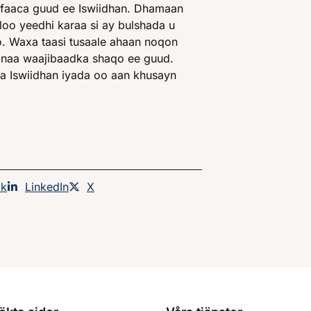
ifaaca guud ee Iswiidhan. Dhamaan
oo yeedhi karaa si ay bulshada u
. Waxa taasi tusaale ahaan noqon
aanaa waajibaadka shaqo ee guud.
 Iswiidhan iyada oo aan khusayn
an på
ok
Dela sidan på
LinkedIn
Dela sidan på
X