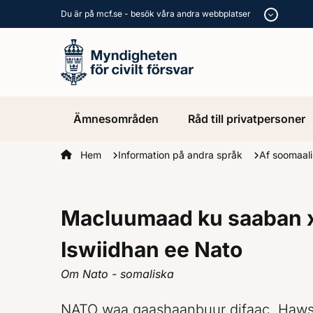
Du är på mcf.se - besök våra andra webbplatser
Ämnesområden
Råd till privatpersoner
Startsidan
Hem
Information på andra språk
Af soomaal
Macluumaad ku saaban 
Iswiidhan ee Nato
Om Nato - somaliska
NATO waa gaashaanbuur difaac. Haw