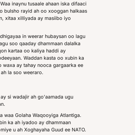
Waa inaynu tusaale ahaan iska difaaci
o bulsho rayid ah oo xooggan halkaas
xitaa xilliyada ay masiibo iyo
dhigayaa in weerar hubaysan oo lagu
 lagu soo qaaday dhammaan dalalka
on kartaa oo kaliya haddi ay
deeyaan. Waddan kasta oo xubin ka
o waxa ay tahay nooca gargaarka ee
 ah la soo weeraro.
ay si wadajir ah go'aamada ugu
an.
a waa Golaha Waqooyiga Atlantiga.
ubin ka ah iyadoo ay dhammaan
oomiye u ah Xoghayaha Guud ee NATO.