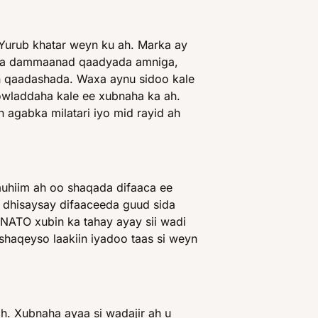
urub khatar weyn ku ah. Marka ay
saa dammaanad qaadyada amniga,
 qaadashada. Waxa aynu sidoo kale
dowladdaha kale ee xubnaha ka ah.
gabka milatari iyo mid rayid ah
uhiim ah oo shaqada difaaca ee
 dhisaysay difaaceeda guud sida
NATO xubin ka tahay ayay sii wadi
 shaqeyso laakiin iyadoo taas si weyn
h. Xubnaha ayaa si wadajir ah u