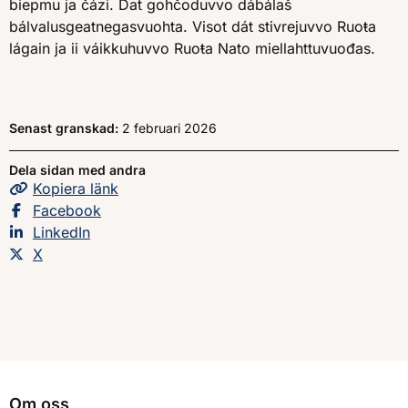
biepmu ja čázi. Dat gohčoduvvo dábálaš
bálvalusgeatnegasvuohta. Visot dát stivrejuvvo Ruoŧa
lágain ja ii váikkuhuvvo Ruoŧa Nato miellahttuvuođas.
Senast granskad:
2 februari 2026
Dela sidan med andra
Kopiera
sidans
länk
Dela sidan på
Facebook
Dela sidan på
LinkedIn
Dela sidan på
X
Om oss