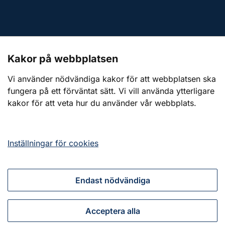
Kontakt till presstjänsten
Kakor på webbplatsen
Webbplatsen
Vi använder nödvändiga kakor för att webbplatsen ska
fungera på ett förväntat sätt. Vi vill använda ytterligare
Om webbplatsen
kakor för att veta hur du använder vår webbplats.
Om kakor (cookies)
Tillgänglighetsredogörelse
Inställningar för cookies
Endast nödvändiga
Tillsammans för ett starkt civilt försvar
Acceptera alla