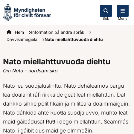
Sök
Meny
Startsidan
Hem
Information på andra språk
Davvisámegiela
Nato miellahttuvuođa diehtu
Nato miellahttuvuođa diehtu
Om Nato - nordsamiska
Nato lea suodjaluslihttu. Nato deháleamos bargu
lea doalahit ráfi riikkaide geat leat miellahttun. Dat
dahkko sihke politihkain ja militeara doaimmaiguin.
Nato dáhkida ahte Ruoŧŧa suodjaluvvo, muhto leat
maid gáibádusat Ruŧŧii dego miellahttun. Seammás
Nato ii gáibit dus maidige olmmožin.