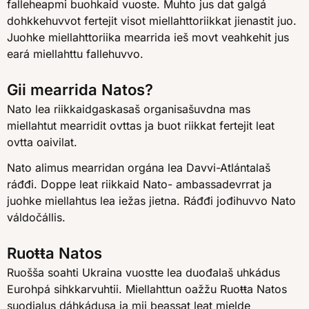
falleheapmi buohkaid vuoste. Muhto jus dat galgá
dohkkehuvvot fertejit visot miellahttoriikkat jienastit juo.
Juohke miellahttoriika mearrida ieš movt veahkehit jus
eará miellahttu fallehuvvo.
Gii mearrida Natos?
Nato lea riikkaidgaskasaš organisašuvdna mas
miellahtut mearridit ovttas ja buot riikkat fertejit leat
ovtta oaivilat.
Nato alimus mearridan orgána lea Davvi-Atlántalaš
ráđđi. Doppe leat riikkaid Nato- ambassadevrrat ja
juohke miellahtus lea iežas jietna. Ráđđi jođihuvvo Nato
váldočállis.
Ruoŧŧa Natos
Ruošša soahti Ukraina vuostte lea duođalaš uhkádus
Eurohpá sihkkarvuhtii. Miellahttun oažžu Ruoŧŧa Natos
suodjalus dáhkádusa ja mii beassat leat mielde