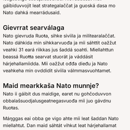
gáibiduvvojit leat strategalaččat ja guoská dasa mo
Nato dahká mearrádusaid.
Gievrrat searválaga
Nato gievruda Ruoŧa, sihke siviila ja militearalaččat.
Nato dáhkida min sihkkarvuođa ja mii sáhttit oažžut
veahki 31 eará riikkas jus šaddá soahti. Miellahttun
beassá Ruoŧŧa searvat stuorát ja váddásit
hárjehallamiidda. Mii oažžut ođđa dieđu ja Nato
veahkeha min ovddidit siviila válmmasvuohtamet.
Maid mearkkaša Nato munnje?
Nato ii gáibit dus maidige, earet nu gohčoduvvon
obbalašsuodjalusgeatnegasvuođa mii juo gávdnu
Ruoŧas.
Máŋggas eai obba ge vigo ahte mii leat šaddan Nato
miellahtut. Dan maid sáhtát vihkut leat hárjehallamat