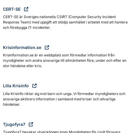
CERT-SE
CERT-SE är Sveriges nationella CSIRT (Computer Security Incident
Response Team) med uppgift att stödja samhället i arbetet med att hantera
och förebygga IT-incidenter.
Krisinformation.se
Krisinformation.se är en webbplats som förmedlar information från
myndigheter och andra ansvariga till allmänheten före, under och efter en
stor händelse eller kris.
Lilla Krisinfo
Lilla Krisinfo riktar sig mot barn och unga. Vi förmedlar myndigheters och
ansvariga aktörers information i samband med kriser och allvarliga
händelser.
Tjugofyra7
Tjugofyra7 bevakar utvecklingen inom Myndigheten för civilt försvars