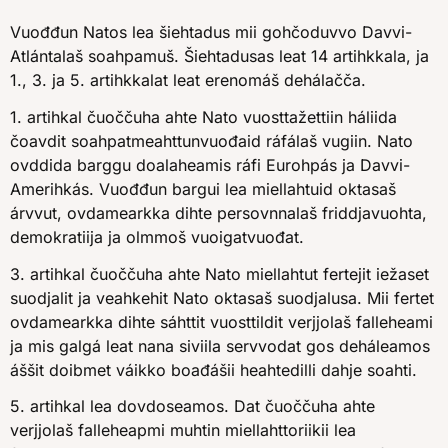
Vuođđun Natos lea šiehtadus mii gohčoduvvo Davvi-
Atlántalaš soahpamuš. Šiehtadusas leat 14 artihkkala, ja
1., 3. ja 5. artihkkalat leat erenomáš dehálačča.
1. artihkal čuoččuha ahte Nato vuosttažettiin háliida
čoavdit soahpatmeahttunvuođaid ráfálaš vugiin. Nato
ovddida barggu doalaheamis ráfi Eurohpás ja Davvi-
Amerihkás. Vuođđun bargui lea miellahtuid oktasaš
árvvut, ovdamearkka dihte persovnnalaš friddjavuohta,
demokratiija ja olmmoš vuoigatvuođat.
3. artihkal čuoččuha ahte Nato miellahtut fertejit iežaset
suodjalit ja veahkehit Nato oktasaš suodjalusa. Mii fertet
ovdamearkka dihte sáhttit vuosttildit verjjolaš falleheami
ja mis galgá leat nana siviila servvodat gos deháleamos
áššit doibmet váikko boađášii heahtedilli dahje soahti.
5. artihkal lea dovdoseamos. Dat čuoččuha ahte
verjjolaš falleheapmi muhtin miellahttoriikii lea