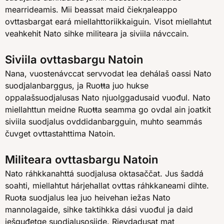
mearrideamis. Mii beassat maid čiekŋaleappo
ovttasbargat eará miellahttoriikkaiguin. Visot miellahtut
veahkehit Nato sihke militeara ja siviila návccain.
Siviila ovttasbargu Natoin
Nana, vuostenávccat servvodat lea dehálaš oassi Nato
suodjalanbarggus, ja Ruoŧŧa juo hukse
oppalašsuodjalusas Nato njuolggadusaid vuođul. Nato
miellahttun meidne Ruoŧŧa seamma go ovdal ain joatkit
siviila suodjalus ovddidanbargguin, muhto seammás
čuvget ovttastahttima Natoin.
Militeara ovttasbargu Natoin
Nato ráhkkanahttá suodjalusa oktasaččat. Jus šaddá
soahti, miellahtut hárjehallat ovttas ráhkkaneami dihte.
Ruoŧa suodjalus lea juo heivehan iežas Nato
mannolagaide, sihke taktihkka dási vuođul ja daid
iešguđetge suodjalusosiide. Rievdadusat mat