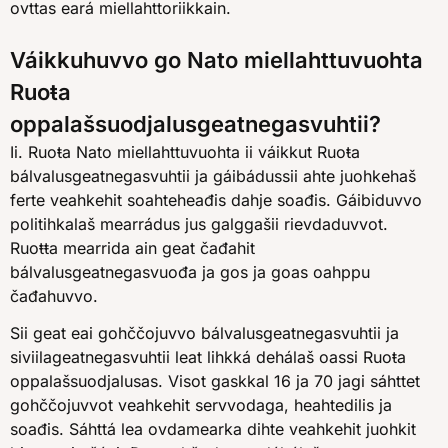
ovttas eará miellahttoriikkain.
Váikkuhuvvo go Nato miellahttuvuohta
Ruoŧa
oppalašsuodjalusgeatnegasvuhtii?
Ii. Ruoŧa Nato miellahttuvuohta ii váikkut Ruoŧa
bálvalusgeatnegasvuhtii ja gáibádussii ahte juohkehaš
ferte veahkehit soahteheađis dahje soađis. Gáibiduvvo
politihkalaš mearrádus jus galggašii rievdaduvvot.
Ruoŧŧa mearrida ain geat čađahit
bálvalusgeatnegasvuođa ja gos ja goas oahppu
čađahuvvo.
Sii geat eai gohččojuvvo bálvalusgeatnegasvuhtii ja
siviilageatnegasvuhtii leat lihkká dehálaš oassi Ruoŧa
oppalašsuodjalusas. Visot gaskkal 16 ja 70 jagi sáhttet
gohččojuvvot veahkehit servvodaga, heahtedilis ja
soađis. Sáhttá lea ovdamearka dihte veahkehit juohkit