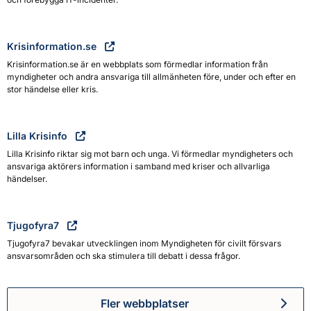
Krisinformation.se
Krisinformation.se är en webbplats som förmedlar information från
myndigheter och andra ansvariga till allmänheten före, under och efter en
stor händelse eller kris.
Lilla Krisinfo
Lilla Krisinfo riktar sig mot barn och unga. Vi förmedlar myndigheters och
ansvariga aktörers information i samband med kriser och allvarliga
händelser.
Tjugofyra7
Tjugofyra7 bevakar utvecklingen inom Myndigheten för civilt försvars
ansvarsområden och ska stimulera till debatt i dessa frågor.
Fler webbplatser