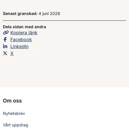
Senast granskad:
4 juni 2026
Dela sidan med andra
Kopiera
sidans
länk
Dela sidan på
Facebook
Dela sidan på
LinkedIn
Dela sidan på
X
Om oss
Nyhetsbrev
Vårt uppdrag