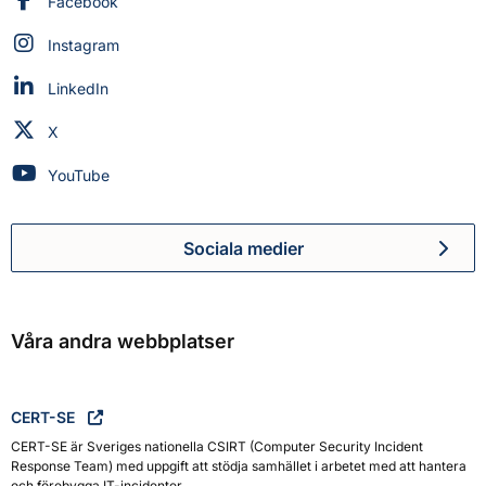
Myndigheten för civilt försvar på
Facebook
Myndigheten för civilt försvar på
Instagram
Myndigheten för civilt försvar på
LinkedIn
Myndigheten för civilt försvar på
X
Myndigheten för civilt försvar på
YouTube
Sociala medier
Myndigheten för civilt försva
Våra andra webbplatser
CERT-SE
CERT-SE är Sveriges nationella CSIRT (Computer Security Incident
Response Team) med uppgift att stödja samhället i arbetet med att hantera
och förebygga IT-incidenter.