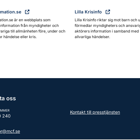
rmation.se
Lilla Krisinfo
ation.se är en webbplats som
Lilla Krisinfo riktar sig mot barn och 
information från myndigheter och
förmedlar myndigheters och ansvari
ariga till allmänheten före, under och
aktörers information i samband med 
or händelse eller kris.
allvarliga händelser.
ta oss
UMMER
Kontakt till presstjänsten
0 240
tor@mcf.se