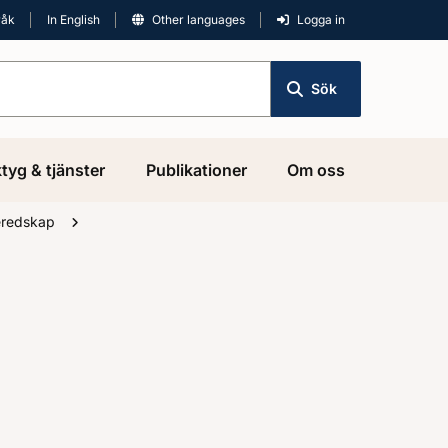
råk
In English
Other languages
Logga in
Sök
tyg & tjänster
Publikationer
Om oss
eredskap