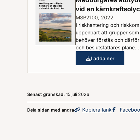
Medborgares attityder
vid en kärnkraftsoly
MSB2100, 2022
I riskhantering och riskkomm
uppenbart att grupper som 
behöver förstås och därför
och beslutsfattares plane...
Ladda ner
Medborgares attit
Senast granskad:
15 juli 2026
Kopiera
sidans
länk
Dela sid
Facebo
Dela sidan med andra