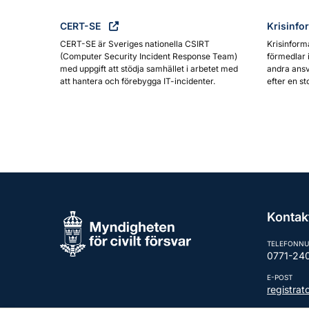
CERT-SE
Krisinfo
CERT-SE är Sveriges nationella CSIRT
Krisinform
(Computer Security Incident Response Team)
förmedlar 
med uppgift att stödja samhället i arbetet med
andra ansv
att hantera och förebygga IT-incidenter.
efter en st
Kontak
TELEFONN
0771-24
E-POST
registra