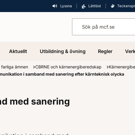
Lyssna
Lättläst
Teckensp
Sök på mcf.se
Aktuellt
Utbildning & övning
Regler
Verk
 farliga ämnen
CBRNE och kärnenergiberedskap
Kärnenergib
unikation i samband med sanering efter kärnteknisk olycka
nd med sanering