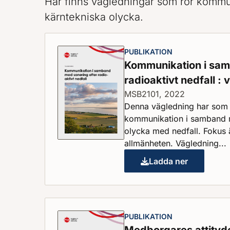
Här finns vägledningar som rör komm
kärntekniska olycka.
PUBLIKATION
Kommunikation i sam
radioaktivt nedfall :
MSB2101, 2022
Denna vägledning har som sy
kommunikation i samband m
olycka med nedfall. Fokus 
allmänheten. Vägledning...
Ladda ner
Kommunikation i 
PUBLIKATION