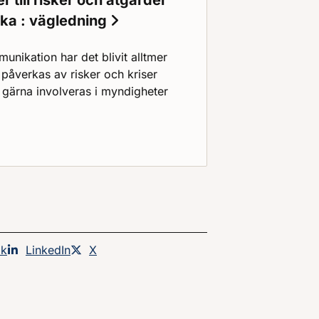
 till risker och åtgärder
cka : vägledning
unikation har det blivit alltmer
påverkas av risker och kriser
 gärna involveras i myndigheter
yder till risker och åtgärder vid en kärnkraftsolycka : väg
an på
ok
Dela sidan på
LinkedIn
Dela sidan på
X