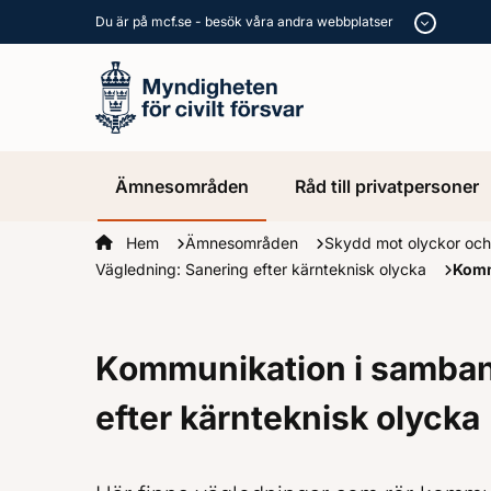
Du är på mcf.se - besök våra andra webbplatser
Ämnesområden
Råd till privatpersoner
Startsidan
Hem
Ämnesområden
Skydd mot olyckor och
Vägledning: Sanering efter kärnteknisk olycka
Komm
Kommunikation i samba
efter kärnteknisk olycka