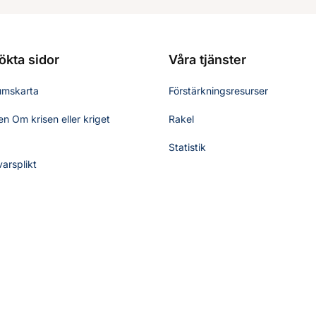
ökta sidor
Våra tjänster
umskarta
Förstärkningsresurser
n Om krisen eller kriget
Rakel
Statistik
varsplikt