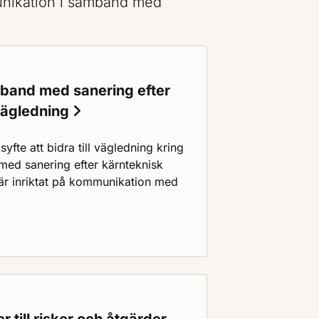
unikation i samband med
band med sanering efter
 vägledning
fte att bidra till vägledning kring
ed sanering efter kärnteknisk
är inriktat på kommunikation med
samband med sanering efter radioaktivt nedfall : vägledni