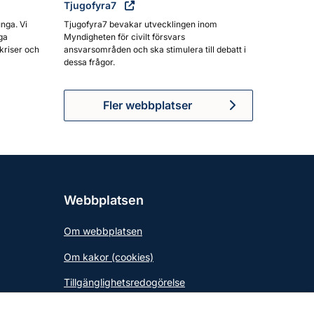
Tjugofyra7
unga. Vi
Tjugofyra7 bevakar utvecklingen inom
ga
Myndigheten för civilt försvars
kriser och
ansvarsområden och ska stimulera till debatt i
dessa frågor.
Fler webbplatser
Webbplatsen
Om webbplatsen
Om kakor (cookies)
Tillgänglighetsredogörelse