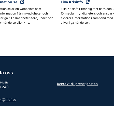
rmation.se
Lilla Krisinfo
ation.se är en webbplats som
Lilla Krisinfo riktar sig mot barn och 
information från myndigheter och
förmedlar myndigheters och ansvari
ariga till allmänheten före, under och
aktörers information i samband med 
or händelse eller kris.
allvarliga händelser.
ta oss
UMMER
Kontakt till presstjänsten
0 240
tor@mcf.se
aktuppgifter till myndigheten