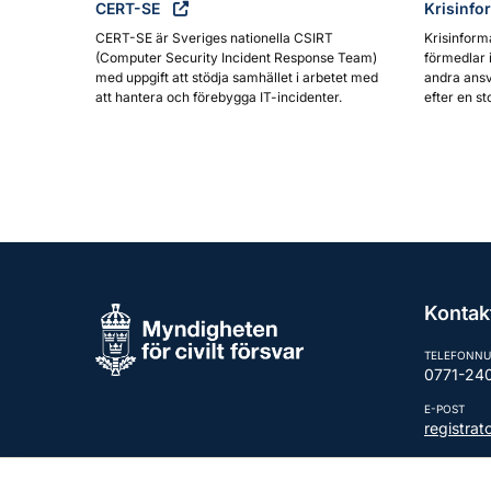
CERT-SE
Krisinfo
CERT-SE är Sveriges nationella CSIRT
Krisinform
(Computer Security Incident Response Team)
förmedlar 
med uppgift att stödja samhället i arbetet med
andra ansv
att hantera och förebygga IT-incidenter.
efter en st
Kontak
TELEFONN
0771-24
E-POST
registra
Fler kont