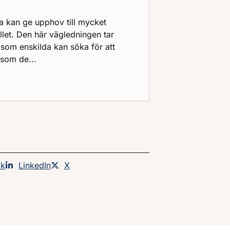
ka kan ge upphov till mycket
let. Den här vägledningen tar
 som enskilda kan söka för att
som de...
n kärnteknisk olycka - ekonomi : Ersättning för skada
an på
ok
Dela sidan på
LinkedIn
Dela sidan på
X