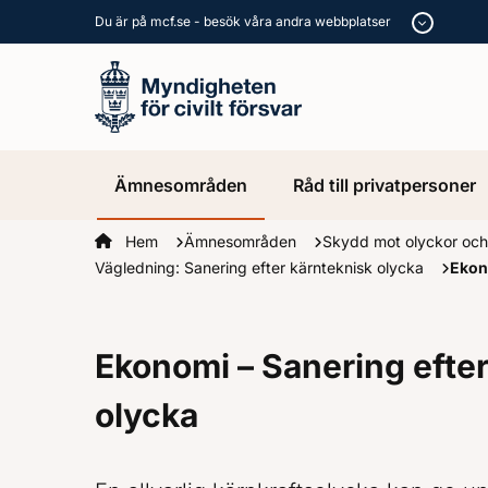
Du är på mcf.se - besök våra andra webbplatser
Ämnesområden
Råd till privatpersoner
Startsidan
Hem
Ämnesområden
Skydd mot olyckor och
Vägledning: Sanering efter kärnteknisk olycka
Ekon
Ekonomi – Sanering efter
olycka