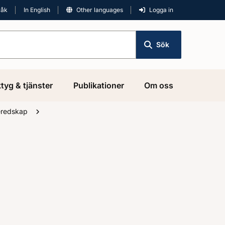
råk
In English
Other languages
Logga in
Sök
tyg & tjänster
Publikationer
Om oss
eredskap