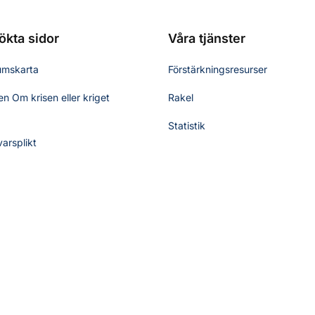
ökta sidor
Våra tjänster
umskarta
Förstärkningsresurser
n Om krisen eller kriget
Rakel
Statistik
varsplikt