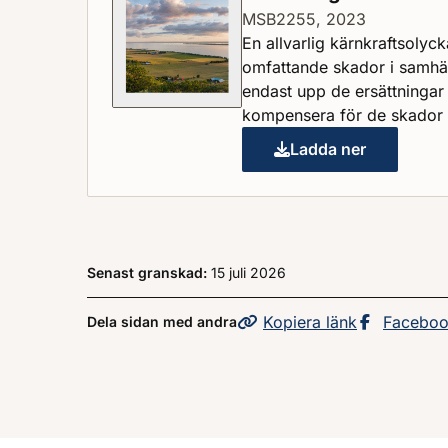
MSB2255, 2023
En allvarlig kärnkraftsolyc
omfattande skador i samhäl
endast upp de ersättningar
kompensera för de skador 
Ladda ner
Sanering efter e
Senast granskad:
15 juli 2026
Kopiera
sidans
länk
Dela sid
Facebo
Dela sidan med andra