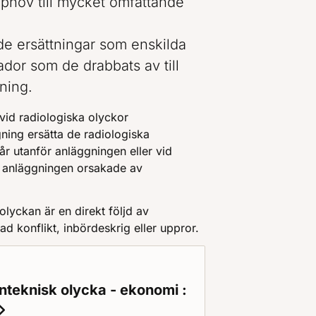
pphov till mycket omfattande
de ersättningar som enskilda
dor som de drabbats av till
ning.
vid radiologiska olyckor
ning ersätta de radiologiska
år utanför anläggningen eller vid
på anläggningen orsakade av
olyckan är en direkt följd av
ad konflikt, inbördeskrig eller uppror.
rnteknisk olycka - ekonomi :