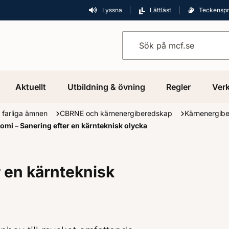
Lyssna
Lättläst
Teckensp
Sök på mcf.se
Aktuellt
Utbildning & övning
Regler
Verk
 farliga ämnen
CBRNE och kärnenergiberedskap
Kärnenergib
omi – Sanering efter en kärnteknisk olycka
 en kärnteknisk