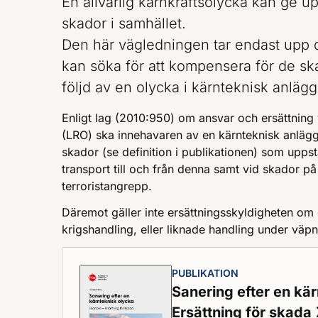
En allvarlig kärnkraftsolycka kan ge u
skador i samhället.
Den här vägledningen tar endast upp 
kan söka för att kompensera för de ska
följd av en olycka i kärnteknisk anlägg
Enligt lag (2010:950) om ansvar och ersättning 
(LRO) ska innehavaren av en kärnteknisk anlägg
skador (se definition i publikationen) som uppst
transport till och från denna samt vid skador 
terroristangrepp.
Däremot gäller inte ersättningsskyldigheten om 
krigshandling, eller liknade handling under väpn
PUBLIKATION
Sanering efter en kä
Ersättning för skada