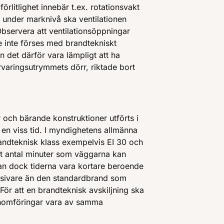
lförlitlighet innebär t.ex. rotationsvakt
 under marknivå ska ventilationen
 Observera att ventilationsöppningar
e inte förses med brandtekniskt
 det därför vara lämpligt att ha
varingsutrymmets dörr, riktade bort
r och bärande konstruktioner utförts i
en viss tid. I myndighetens allmänna
andteknisk klass exempelvis EI 30 och
et antal minuter som väggarna kan
kan dock tiderna vara kortare beroende
ensivare än den standardbrand som
ör att en brandteknisk avskiljning ska
enomföringar vara av samma