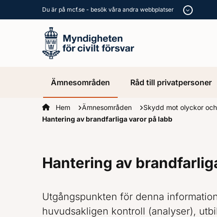
Du är på mcf.se - besök våra andra webbplatser
Ämnesområden
Råd till privatpersoner
Startsidan
Hem
Ämnesområden
Skydd mot olyckor och
Hantering av brandfarliga varor på labb
Hantering av brandfarlig
Utgångspunkten för denna information 
huvudsakligen kontroll (analyser), utbi