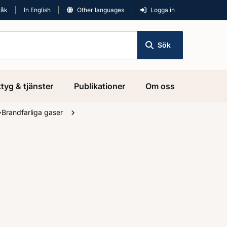
råk
In English
Other languages
Logga in
Sök
tyg & tjänster
Publikationer
Om oss
Brandfarliga gaser