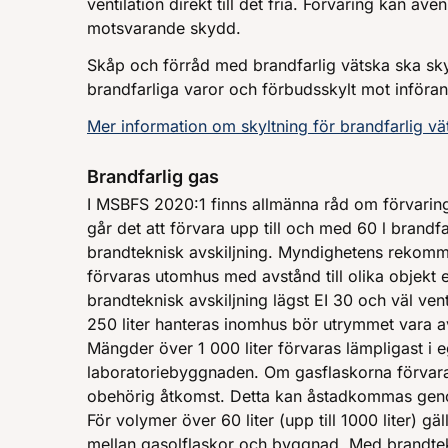
ventilation direkt till det fria. Förvaring kan ä
motsvarande skydd.
Skåp och förråd med brandfarlig vätska ska sky
brandfarliga varor och förbudsskylt mot införa
Mer information om skyltning för brandfarlig v
Brandfarlig gas
I MSBFS 2020:1 finns allmänna råd om förvaring
går det att förvara upp till och med 60 l brandf
brandteknisk avskiljning. Myndighetens rekomm
förvaras utomhus med avstånd till olika objekt e
brandteknisk avskiljning lägst EI 30 och väl venti
250 liter hanteras inomhus bör utrymmet vara avs
Mängder över 1 000 liter förvaras lämpligast i e
laboratoriebyggnaden. Om gasflaskorna förvar
obehörig åtkomst. Detta kan åstadkommas genom a
För volymer över 60 liter (upp till 1000 liter) gä
mellan gasolflaskor och byggnad. Med brandtekn