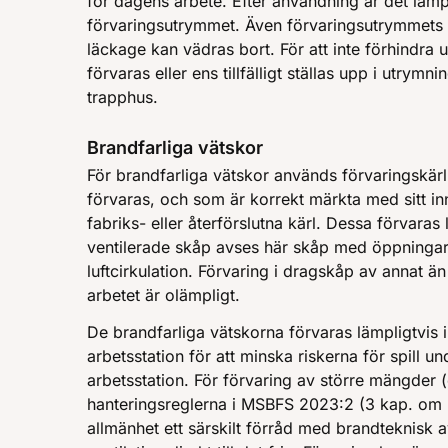
för dagens arbete. Efter användning är det lämplig
förvaringsutrymmet. Även förvaringsutrymmets ve
läckage kan vädras bort. För att inte förhindra 
förvaras eller ens tillfälligt ställas upp i utrym
trapphus.
Brandfarliga vätskor
För brandfarliga vätskor används förvaringskär
förvaras, och som är korrekt märkta med sitt in
fabriks- eller återförslutna kärl. Dessa förvaras
ventilerade skåp avses här skåp med öppningar 
luftcirkulation. Förvaring i dragskåp av annat ä
arbetet är olämpligt.
De brandfarliga vätskorna förvaras lämpligtvis 
arbetsstation för att minska riskerna för spill u
arbetsstation. För förvaring av större mängder (oc
hanteringsreglerna i MSBFS 2023:2 (3 kap. om L
allmänhet ett särskilt förråd med brandteknisk av