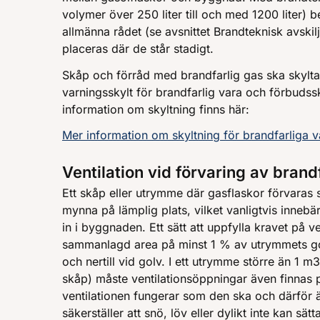
volymer över 250 liter till och med 1200 liter) 
allmänna rådet (se avsnittet Brandteknisk avskil
placeras där de står stadigt.
Skåp och förråd med brandfarlig gas ska skylta
varningsskylt för brandfarlig vara och förbuds
information om skyltning finns här:
Mer information om skyltning för brandfarliga v
Ventilation vid förvaring av brand
Ett skåp eller utrymme där gasflaskor förvaras s
mynna på lämplig plats, vilket vanligtvis innebä
in i byggnaden. Ett sätt att uppfylla kravet på v
sammanlagd area på minst 1 % av utrymmets golv
och nertill vid golv. I ett utrymme större än 1 m3
skåp) måste ventilationsöppningar även finnas p
ventilationen fungerar som den ska och därför ä
säkerställer att snö, löv eller dylikt inte kan s