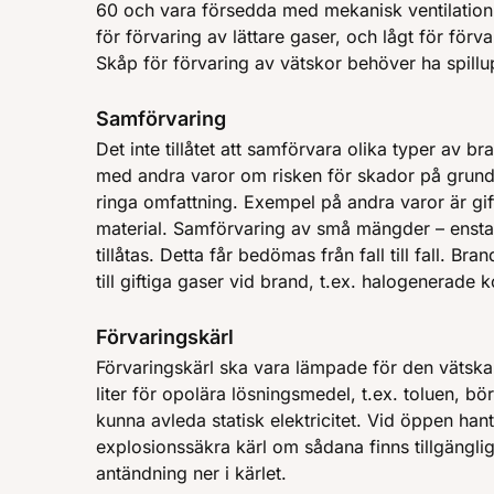
60 och vara försedda med mekanisk ventilation.
för förvaring av lättare gaser, och lågt för förv
Skåp för förvaring av vätskor behöver ha spill
Samförvaring
Det inte tillåtet att samförvara olika typer av b
med andra varor om risken för skador på grund
ringa omfattning. Exempel på andra varor är gift
material. Samförvaring av små mängder – ensta
tillåtas. Detta får bedömas från fall till fall. B
till giftiga gaser vid brand, t.ex. halogenerade 
Förvaringskärl
Förvaringskärl ska vara lämpade för den vätska
liter för opolära lösningsmedel, t.ex. toluen, bö
kunna avleda statisk elektricitet. Vid öppen han
explosionssäkra kärl om sådana finns tillgänglig
antändning ner i kärlet.