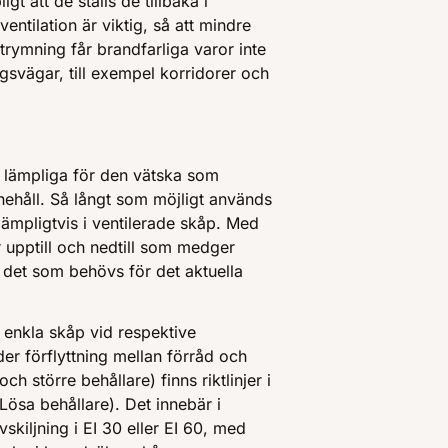
t att de ställs de tillbaka i
ntilation är viktig, så att mindre
utrymning får brandfarliga varor inte
ningsvägar, till exempel korridorer och
l lämpliga för den vätska som
nehåll. Så långt som möjligt används
 lämpligtvis i ventilerade skåp. Med
upptill och nedtill som medger
n det som behövs för det aktuella
i enkla skåp vid respektive
nder förflyttning mellan förråd och
h större behållare) finns riktlinjer i
ösa behållare). Det innebär i
skiljning i EI 30 eller EI 60, med