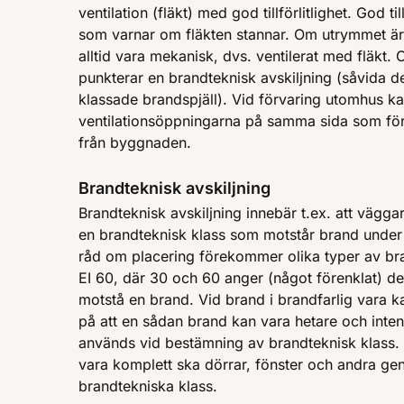
ventilation (fläkt) med god tillförlitlighet. God til
som varnar om fläkten stannar. Om utrymmet är
alltid vara mekanisk, dvs. ventilerat med fläkt.
punkterar en brandteknisk avskiljning (såvida d
klassade brandspjäll). Vid förvaring utomhus kan
ventilationsöppningarna på samma sida som för
från byggnaden.
Brandteknisk avskiljning
Brandteknisk avskiljning innebär t.ex. att vägga
en brandteknisk klass som motstår brand under 
råd om placering förekommer olika typer av br
EI 60, där 30 och 60 anger (något förenklat) d
motstå en brand. Vid brand i brandfarlig vara 
på att en sådan brand kan vara hetare och int
används vid bestämning av brandteknisk klass. F
vara komplett ska dörrar, fönster och andra g
brandtekniska klass.