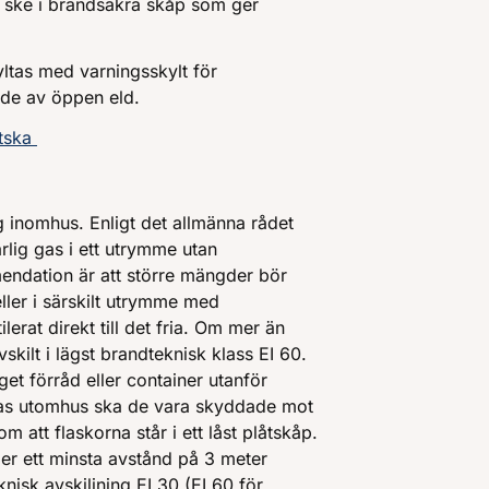
ven ske i brandsäkra skåp som ger
ltas med varningsskylt för
nde av öppen eld.
ätska
 inomhus. Enligt det allmänna rådet
arlig gas i ett utrymme utan
endation är att större mängder bör
ller i särskilt utrymme med
lerat direkt till det fria. Om mer än
kilt i lägst brandteknisk klass EI 60.
get förråd eller container utanför
as utomhus ska de vara skyddade mot
tt flaskorna står i ett låst plåtskåp.
ller ett minsta avstånd på 3 meter
isk avskiljning EI 30 (EI 60 för