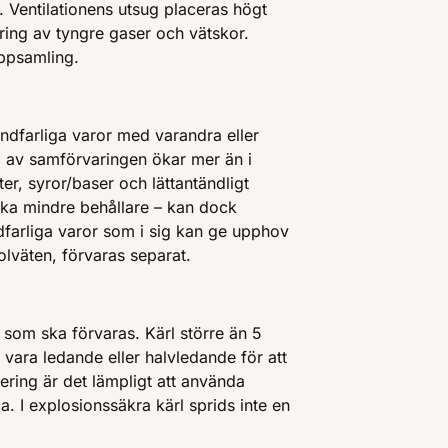
 Ventilationens utsug placeras högt
aring av tyngre gaser och vätskor.
uppsamling.
randfarliga varor med varandra eller
 av samförvaringen ökar mer än i
er, syror/baser och lättantändligt
ka mindre behållare – kan dock
randfarliga varor som i sig kan ge upphov
kolväten, förvaras separat.
 som ska förvaras. Kärl större än 5
r vara ledande eller halvledande för att
tering är det lämpligt att använda
a. I explosionssäkra kärl sprids inte en