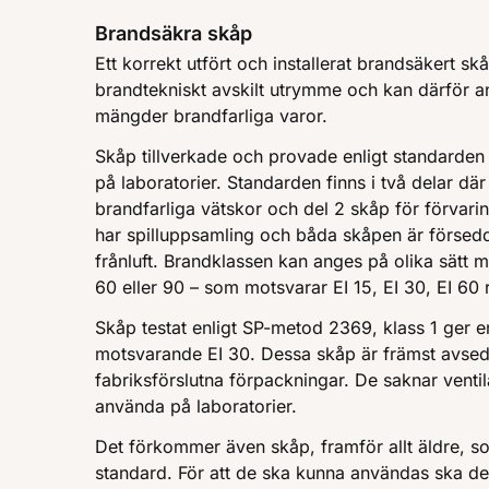
Brandsäkra skåp
Ett korrekt utfört och installerat brandsäkert sk
brandtekniskt avskilt utrymme och kan därför a
mängder brandfarliga varor.
Skåp tillverkade och provade enligt standarde
på laboratorier. Standarden finns i två delar där
brandfarliga vätskor och del 2 skåp för förvari
har spilluppsamling och båda skåpen är försedda
frånluft. Brandklassen kan anges på olika sätt men
60 eller 90 – som motsvarar EI 15, EI 30, EI 60 
Skåp testat enligt SP-metod 2369, klass 1 ger e
motsvarande EI 30. Dessa skåp är främst avsedd
fabriksförslutna förpackningar. De saknar ventil
använda på laboratorier.
Det förkommer även skåp, framför allt äldre, so
standard. För att de ska kunna användas ska de 