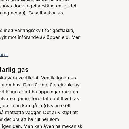
behövs dock inget avstånd enligt det
jning nedan). Gasolflaskor ska
s med varningsskylt för gasflaska,
skylt mot införande av öppen eld. Mer
aror
farlig gas
ka vara ventilerat. Ventilationen ska
r utomhus. Den får inte återcirkuleras
entilation är att ha öppningar med en
area, jämnt fördelat upptill vid tak
, där man kan gå in (dvs. inte ett
å motsatta väggar. Det är viktigt att
r det bra att ha rutiner som
ätta igen den. Man kan även ha mekanisk