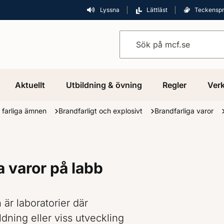
Lyssna
Lättläst
Teckensp
Sök på mcf.se
Aktuellt
Utbildning & övning
Regler
Verk
 farliga ämnen
Brandfarligt och explosivt
Brandfarliga varor
a varor på labb
är laboratorier där
ldning eller viss utveckling