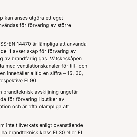
åp kan anses utgöra ett eget
nvändas för förvaring av större
n SS-EN 14470 är lämpliga att använda
 del 1 avser skåp för förvaring av
ng av brandfarlig gas. Vätskeskåpen
 med ventilationskanaler för till- och
 innehåller alltid en siffra – 15, 30,
respektive EI 90.
n brandteknisk avskiljning ungefär
a för förvaring i butiker av
ation och är ofta olämpliga att
m inte tillverkats enligt ovanstående
ha brandteknisk klass EI 30 eller EI