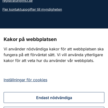
registrator@mcf.se
Fler kontaktuppgifter till myndigheten
Kontakt till presstjänsten
Kakor på webbplatsen
Webbplatsen
Vi använder nödvändiga kakor för att webbplatsen ska
fungera på ett förväntat sätt. Vi vill använda ytterligare
Om webbplatsen
kakor för att veta hur du använder vår webbplats.
Om kakor (cookies)
Tillgänglighetsredogörelse
Inställningar för cookies
Endast nödvändiga
Tillsammans för ett starkt civilt försvar