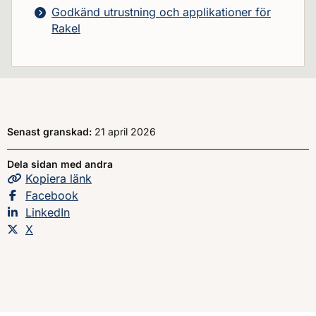
Godkänd utrustning och applikationer för
Rakel
Senast granskad:
21 april 2026
Dela sidan med andra
Kopiera
sidans
länk
Dela sidan på
Facebook
Dela sidan på
LinkedIn
Dela sidan på
X