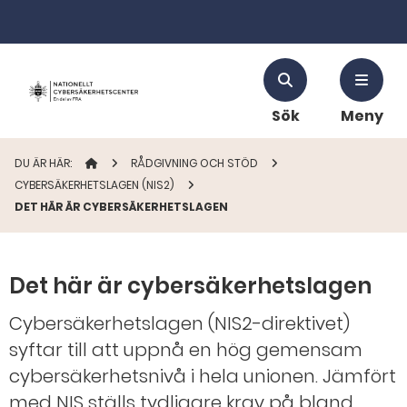
Sök
Meny
DU ÄR HÄR:
STARTSIDAN
RÅDGIVNING OCH STÖD
CYBERSÄKERHETSLAGEN (NIS2)
DET HÄR ÄR CYBERSÄKERHETSLAGEN
Det här är cybersäkerhetslagen
Cybersäkerhetslagen (NIS2-direktivet)
syftar till att uppnå en hög gemensam
cybersäkerhetsnivå i hela unionen. Jämfört
med NIS ställs tydligare krav på bland