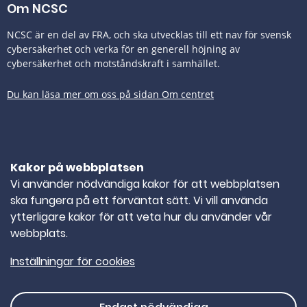
Om NCSC
NCSC är en del av FRA, och ska utvecklas till ett nav för svensk
cybersäkerhet och verka för en generell höjning av
cybersäkerhet och motståndskraft i samhället.
Du kan läsa mer om oss på sidan Om centret
Tillgänglighetsredogörelse
Kakor på webbplatsen
Kontakta oss
Vi använder nödvändiga kakor för att webbplatsen
ska fungera på ett förväntat sätt. Vi vill använda
TELEFONNUMMER
010-382 80 00
ytterligare kakor för att veta hur du använder vår
webbplats.
E-POST
ncsc@ncsc.se
Inställningar för cookies