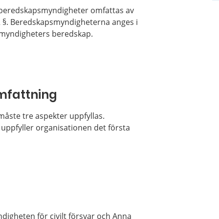
a beredskapsmyndigheter omfattas av
12 §. Beredskapsmyndigheterna anges i
ga myndigheters beredskap.
omfattning
måste tre aspekter uppfyllas.
 uppfyller organisationen det första
digheten för civilt försvar och Anna