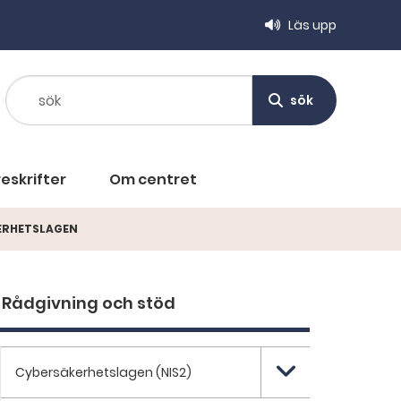
Läs upp
sök
sök
eskrifter
Om centret
ERHETSLAGEN
Rådgivning och stöd
Cybersäkerhetslagen (NIS2)