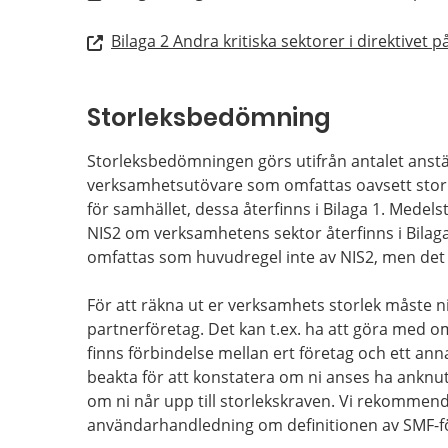
Bilaga 2 Andra kritiska sektorer i direktivet 
Storleksbedömning
Storleksbedömningen görs utifrån antalet anstäl
verksamhetsutövare som omfattas oavsett storl
för samhället, dessa återfinns i Bilaga 1. Medel
NIS2 om verksamhetens sektor återfinns i Bilaga
omfattas som huvudregel inte av NIS2, men det f
För att räkna ut er verksamhets storlek måste 
partnerföretag. Det kan t.ex. ha att göra med om
finns förbindelse mellan ert företag och ett anna
beakta för att konstatera om ni anses ha anknut
om ni når upp till storlekskraven. Vi rekommende
användarhandledning om definitionen av SMF-f