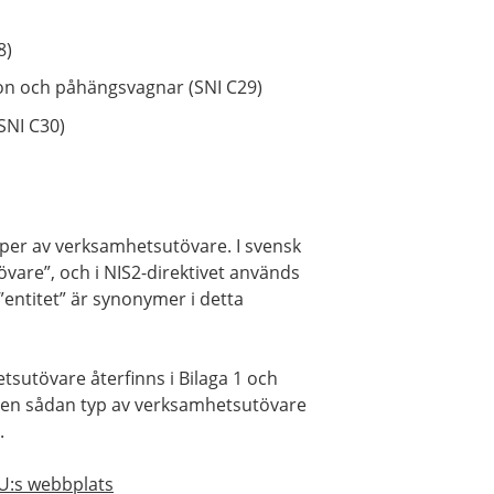
8)
don och påhängsvagnar (SNI C29)
SNI C30)
/typer av verksamhetsutövare. I svensk
vare”, och i NIS2-direktivet används
entitet” är synonymer i detta
sutövare återfinns i Bilaga 1 och
ör en sådan typ av verksamhetsutövare
.
 EU:s webbplats