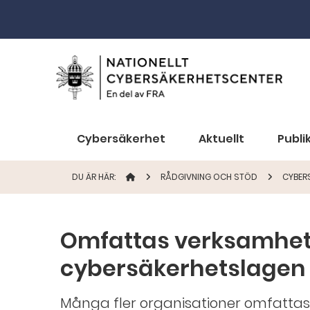
Cybersäkerhet
Aktuellt
Publi
DU ÄR HÄR:
STARTSIDAN
RÅDGIVNING OCH STÖD
CYBER
Omfattas verksamhet
cybersäkerhetslagen
Många fler organisationer omfatta