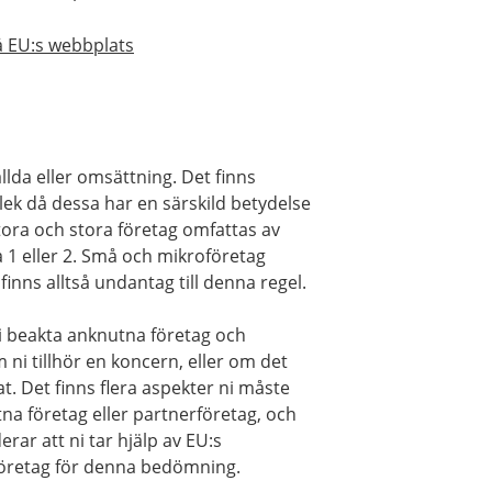
på EU:s webbplats
lda eller omsättning. Det finns
ek då dessa har en särskild betydelse
stora och stora företag omfattas av
 1 eller 2. Små och mikroföretag
inns alltså undantag till denna regel.
ni beakta anknutna företag och
 ni tillhör en koncern, eller om det
t. Det finns flera aspekter ni måste
na företag eller partnerföretag, och
rar att ni tar hjälp av EU:s
öretag för denna bedömning.