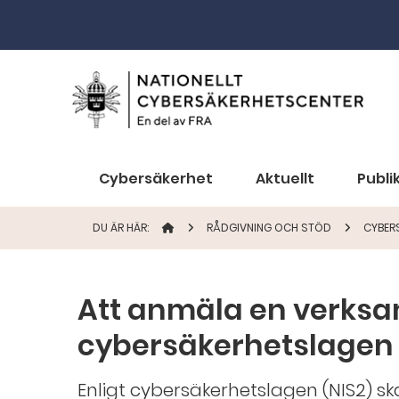
Cybersäkerhet
Aktuellt
Publi
DU ÄR HÄR:
STARTSIDAN
RÅDGIVNING OCH STÖD
CYBER
Att anmäla en verksa
cybersäkerhetslagen
Enligt cybersäkerhetslagen (NIS2) s