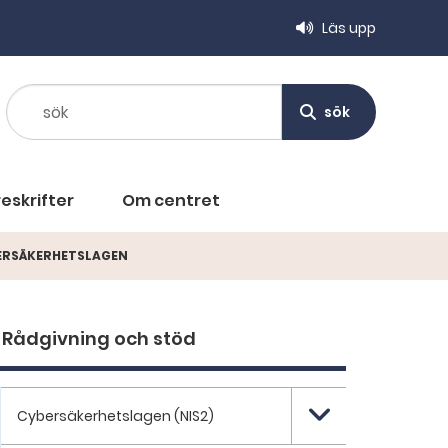
Läs upp
sök
sök
eskrifter
Om centret
BERSÄKERHETSLAGEN
Rådgivning och stöd
Cybersäkerhetslagen (NIS2)