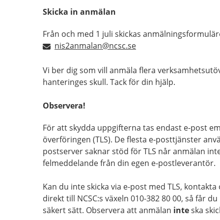
Skicka in anmälan
Från och med 1 juli skickas anmälningsformuläret
nis2anmalan@ncsc.se
Vi ber dig som vill anmäla flera verksamhetsutöv
hanteringes skull. Tack för din hjälp.
Observera!
För att skydda uppgifterna tas endast e-post e
överföringen (TLS). De flesta e-posttjänster an
postserver saknar stöd för TLS når anmälan int
felmeddelande från din egen e-postleverantör.
Kan du inte skicka via e-post med TLS, kontakta 
direkt till NCSC:s växeln 010-382 80 00, så får du
säkert sätt. Observera att anmälan
inte
ska skic