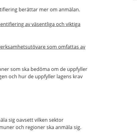
tifiering berättar mer om anmälan.
tifiering av väsentliga och viktiga
v verksamhetsutövare som omfattas av
tioner som ska bedöma om de uppfyller
gen och hur de uppfyller lagens krav
a sig oavsett vilken sektor
muner och regioner ska anmäla sig.