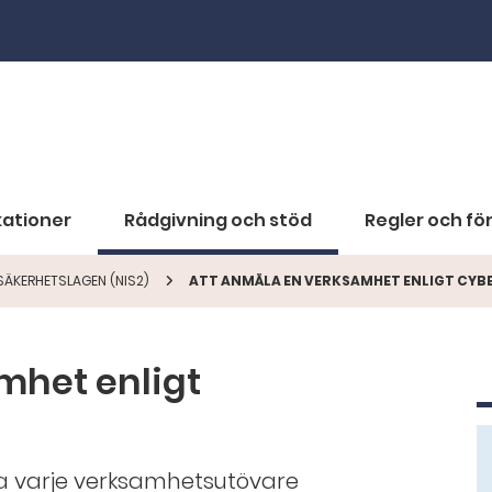
kationer
Rådgivning och stöd
Regler och för
SÄKERHETSLAGEN (NIS2)
ATT ANMÄLA EN VERKSAMHET ENLIGT CY
mhet enligt
ka varje verksamhetsutövare