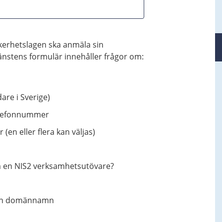
kerhetslagen ska anmäla sin
änstens formulär innehåller frågor om:
are i Sverige)
elefonnummer
en eller flera kan väljas)
om en NIS2 verksamhetsutövare?
 och domännamn