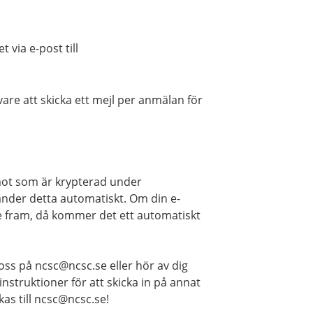
 via e-post till
are att skicka ett mejl per anmälan för
mot som är krypterad under
vänder detta automatiskt. Om din e-
e fram, då kommer det ett automatiskt
oss på ncsc@ncsc.se eller hör av dig
 instruktioner för att skicka in på annat
kas till ncsc@ncsc.se!