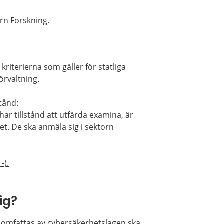
rn Forskning.
kriterierna som gäller för statliga
örvaltning.
tånd:
r tillstånd att utfärda examina, är
iet. De ska anmäla sig i sektorn
.
-).
ig?
e omfattas av cybersäkerhetslagen ska