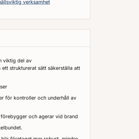
hällsviktig verksamhet
 viktig del av
ett strukturerat sätt säkerställa att
ser
er för kontroller och underhåll av
an förebygger och agerar vid brand
gelbundet.
blir företaget mer robust, mindre