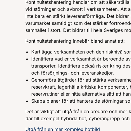
Kontinuitetshantering handlar om att säkerställa 
vid störningar och avbrott i verksamheten. Att 
inte bara en stärkt leveransförmåga. Det bidrar ä
varumärket samtidigt som det stärker förtroende
samhället i stort. Det bidrar till hela Sveriges m
Kontinuitetshantering innebär bland annat att:
Kartlägga verksamheten och den risknivå som
Identifiera vad er verksamhet är beroende av
transporter. Identifiera också risker kring de
och försörjnings- och leveranskedjor.
Genomföra åtgärder för att stärka verksamhet
reservkraft, lagerhålla kritiska komponenter
reservrutiner eller hitta alternativa sätt att ha
Skapa planer för att hantera de störningar s
Det är viktigt att utgå från en bredare och mer 
där till exempel hybrida hot, cyberangrepp och
Utgå från en mer komplex hotbild