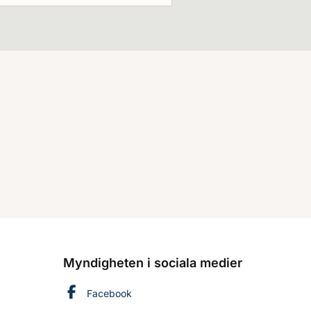
Myndigheten i sociala medier
Myndigheten för civilt försvar på
Facebook