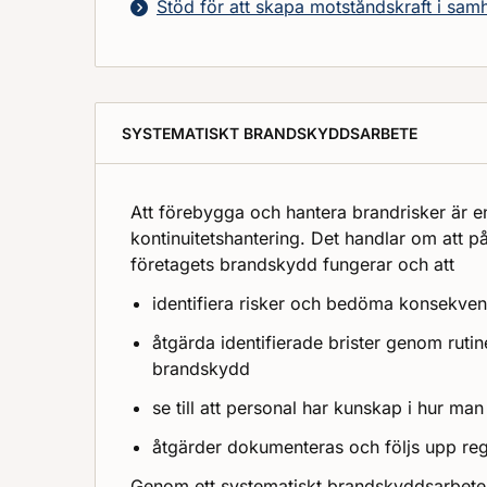
Stöd för att skapa motståndskraft i sam
SYSTEMATISKT BRANDSKYDDSARBETE
Att förebygga och hantera brandrisker är en
kontinuitetshantering. Det handlar om att på 
företagets brandskydd fungerar och att
identifiera risker och bedöma konsekven
åtgärda identifierade brister genom rutin
brandskydd
se till att personal har kunskap i hur m
åtgärder dokumenteras och följs upp re
Genom ett systematiskt brandskyddsarbete 