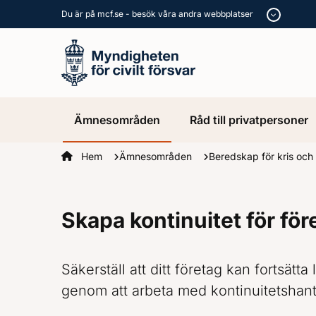
Du är på mcf.se - besök våra andra webbplatser
Ämnesområden
Råd till privatpersoner
Startsidan
Hem
Ämnesområden
Beredskap för kris och
Skapa kontinuitet för för
Säkerställ att ditt företag kan fortsätta
genom att arbeta med kontinuitetshant