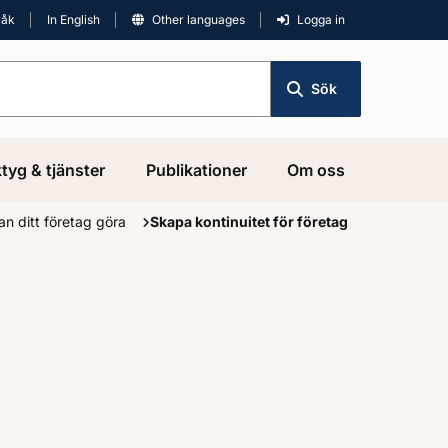
råk
In English
Other languages
Logga in
Sök
tyg & tjänster
Publikationer
Om oss
an ditt företag göra
Skapa kontinuitet för företag