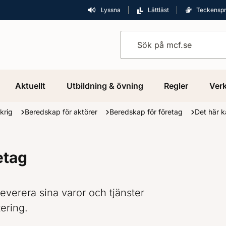
Lyssna
Lättläst
Teckensp
Sök på mcf.se
Aktuellt
Utbildning & övning
Regler
Verk
 krig
Beredskap för aktörer
Beredskap för företag
Det här k
etag
 leverera sina varor och tjänster
ering.