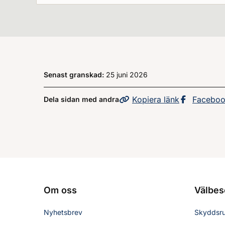
Senast granskad:
25 juni 2026
Kopiera
sidans
länk
Dela sid
Facebo
Dela sidan med andra
Om oss
Välbes
Nyhetsbrev
Skyddsr