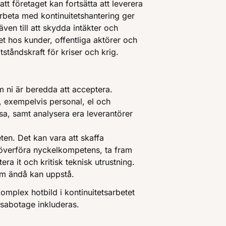
att företaget kan fortsätta att leverera
arbeta med kontinuitetshantering ger
ven till att skydda intäkter och
t hos kunder, offentliga aktörer och
otståndskraft för kriser och krig.
 ni är beredda att acceptera.
, exempelvis personal, el och
ssa, samt analysera era leverantörer
en. Det kan vara att skaffa
, överföra nyckelkompetens, ta fram
ntera it och kritisk teknisk utrustning.
om ändå kan uppstå.
komplex hotbild i kontinuitetsarbetet
 sabotage inkluderas.