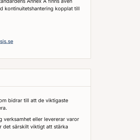
 Standardens Annex A finns även
 kontinuitetshantering kopplat till
sis.se
 bidrar till att de viktigaste
era.
ig verksamhet eller levererar varor
 det särskilt viktigt att stärka