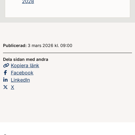
2028
Publicerad:
3 mars 2026
kl.
, Klockan
09:00
Dela sidan med andra
Kopiera
sidans
länk
Dela sidan på
Facebook
Dela sidan på
LinkedIn
Dela sidan på
X