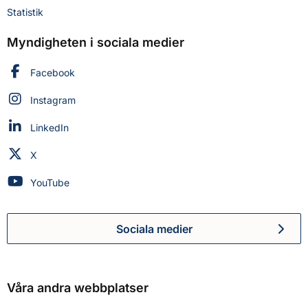
Statistik
Myndigheten i sociala medier
Myndigheten för civilt försvar på
Facebook
Myndigheten för civilt försvar på
Instagram
Myndigheten för civilt försvar på
LinkedIn
Myndigheten för civilt försvar på
X
Myndigheten för civilt försvar på
YouTube
Sociala medier
Myndigheten för civilt försva
Våra andra webbplatser