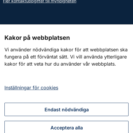
Fler kontaktuppgifter till myndigheten
Kontakt till presstjänsten
Kakor på webbplatsen
Webbplatsen
Vi använder nödvändiga kakor för att webbplatsen ska
fungera på ett förväntat sätt. Vi vill använda ytterligare
Om webbplatsen
kakor för att veta hur du använder vår webbplats.
Om kakor (cookies)
Tillgänglighetsredogörelse
Inställningar för cookies
Endast nödvändiga
Tillsammans för ett starkt civilt försvar
Acceptera alla