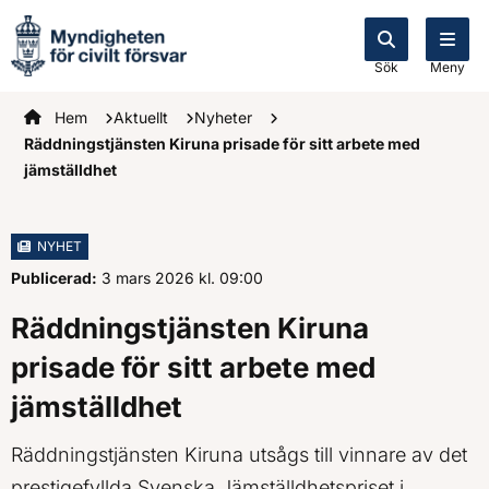
Sök
Meny
Startsidan
Hem
Aktuellt
Nyheter
Räddningstjänsten Kiruna prisade för sitt arbete med
jämställdhet
NYHET
Publicerad:
3 mars 2026
kl.
, Klockan
09:00
Räddningstjänsten Kiruna
prisade för sitt arbete med
jämställdhet
Räddningstjänsten Kiruna utsågs till vinnare av det
prestigefyllda Svenska Jämställdhetspriset i