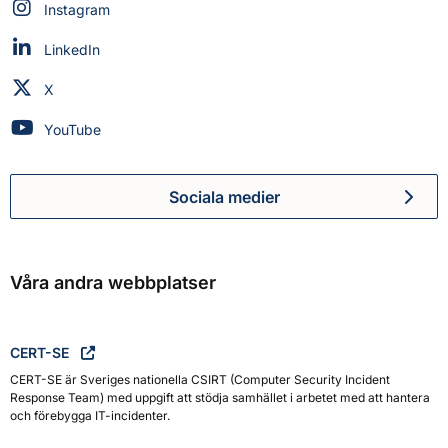
Myndigheten för civilt försvar på
Instagram
Myndigheten för civilt försvar på
LinkedIn
Myndigheten för civilt försvar på
X
Myndigheten för civilt försvar på
YouTube
Sociala medier
Myndigheten för civilt försva
Våra andra webbplatser
CERT-SE
CERT-SE är Sveriges nationella CSIRT (Computer Security Incident
Response Team) med uppgift att stödja samhället i arbetet med att hantera
och förebygga IT-incidenter.