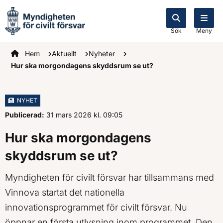
Sök
Meny
Startsidan
Hem
Aktuellt
Nyheter
Hur ska morgondagens skyddsrum se ut?
NYHET
Publicerad:
31 mars 2026
kl.
, Klockan
09:05
Hur ska morgondagens
skyddsrum se ut?
Myndigheten för civilt försvar har tillsammans med
Vinnova startat det nationella
innovationsprogrammet för civilt försvar. Nu
öppnar en första utlysning inom programmet. Den