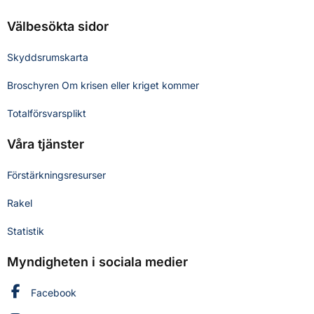
Välbesökta sidor
Skyddsrumskarta
Broschyren Om krisen eller kriget kommer
Totalförsvarsplikt
Våra tjänster
Förstärkningsresurser
Rakel
Statistik
Myndigheten i sociala medier
Myndigheten för civilt försvar på
Facebook