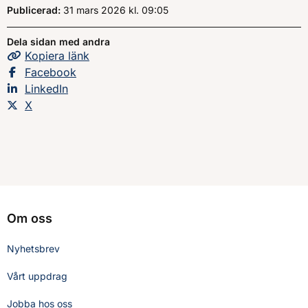
Publicerad:
31 mars 2026
kl.
, Klockan
09:05
Dela sidan med andra
Kopiera
sidans
länk
Dela sidan på
Facebook
Dela sidan på
LinkedIn
Dela sidan på
X
Om oss
Nyhetsbrev
Vårt uppdrag
Jobba hos oss