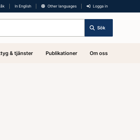
råk
In English
Other languages
Logga in
Sök
tyg & tjänster
Publikationer
Om oss