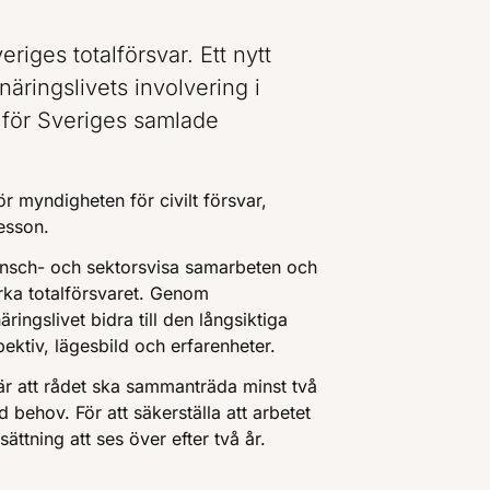
riges totalförsvar. Ett nytt
näringslivets involvering i
öd för Sveriges samlade
ör myndigheten för civilt försvar,
aesson.
ransch- och sektorsvisa samarbeten och
tärka totalförsvaret. Genom
ingslivet bidra till den långsiktiga
ektiv, lägesbild och erfarenheter.
är att rådet ska sammanträda minst två
d behov. För att säkerställa att arbetet
ttning att ses över efter två år.