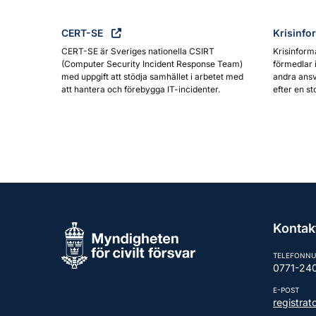
CERT-SE
Krisinfo
CERT-SE är Sveriges nationella CSIRT
Krisinform
(Computer Security Incident Response Team)
förmedlar 
med uppgift att stödja samhället i arbetet med
andra ansv
att hantera och förebygga IT-incidenter.
efter en st
Kontak
TELEFONN
0771-24
E-POST
registra