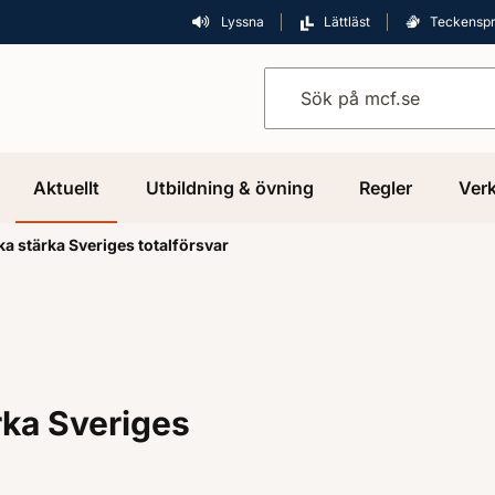
Lyssna
Lättläst
Teckensp
Sök på mcf.se
Aktuellt
Utbildning & övning
Regler
Verk
ka stärka Sveriges totalförsvar
rka Sveriges