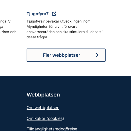
Tjugofyra7
unga. Vi
Tjugofyra7 bevakar utvecklingen inom
ga
Myndigheten för civilt försvars
kriser och
ansvarsområden och ska stimulera till debatt i
dessa frågor.
Fler webbplatser
Webbplatsen
Om webbplatsen
Om kakor (cookies)
Tillgänglighetsredogörelse