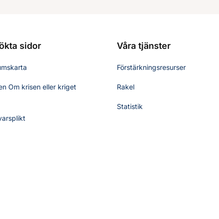
ökta sidor
Våra tjänster
umskarta
Förstärkningsresurser
n Om krisen eller kriget
Rakel
Statistik
varsplikt