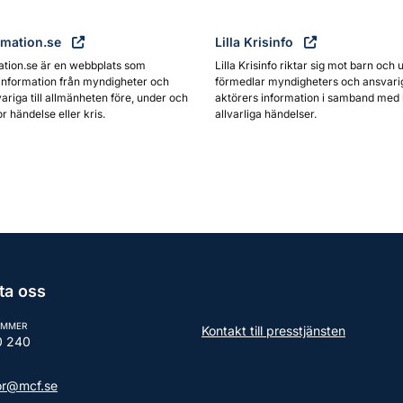
rmation.se
Lilla Krisinfo
ation.se är en webbplats som
Lilla Krisinfo riktar sig mot barn och 
information från myndigheter och
förmedlar myndigheters och ansvari
ariga till allmänheten före, under och
aktörers information i samband med 
or händelse eller kris.
allvarliga händelser.
ta oss
UMMER
Kontakt till presstjänsten
0 240
tor@mcf.se