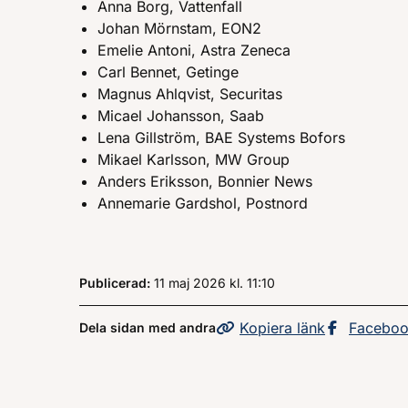
Anna Borg, Vattenfall
Johan Mörnstam, EON2
Emelie Antoni, Astra Zeneca
Carl Bennet, Getinge
Magnus Ahlqvist, Securitas
Micael Johansson, Saab
Lena Gillström, BAE Systems Bofors
Mikael Karlsson, MW Group
Anders Eriksson, Bonnier News
Annemarie Gardshol, Postnord
Publicerad:
11 maj 2026
kl.
, Klockan
11:10
Kopiera
sidans
länk
Dela sid
Facebo
Dela sidan med andra