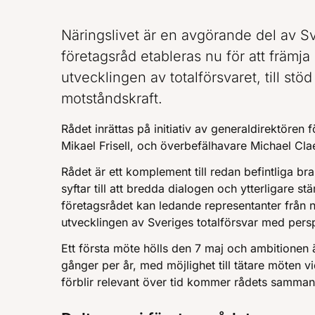
Näringslivet är en avgörande del av Sve
företagsråd etableras nu för att främja 
utvecklingen av totalförsvaret, till st
motståndskraft.
Rådet inrättas på initiativ av generaldirektören f
Mikael Frisell, och överbefälhavare Michael Cl
Rådet är ett komplement till redan befintliga b
syftar till att bredda dialogen och ytterligare s
företagsrådet kan ledande representanter från när
utvecklingen av Sveriges totalförsvar med persp
Ett första möte hölls den 7 maj och ambitionen 
gånger per år, med möjlighet till tätare möten vi
förblir relevant över tid kommer rådets sammansä