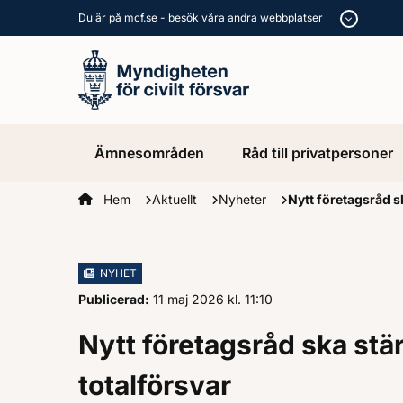
Du är på mcf.se - besök våra andra webbplatser
Ämnesområden
Råd till privatpersoner
Startsidan
Hem
Aktuellt
Nyheter
Nytt företagsråd s
NYHET
Publicerad:
11 maj 2026
kl.
, Klockan
11:10
Nytt företagsråd ska stä
totalförsvar