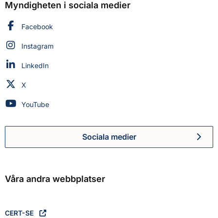
Myndigheten i sociala medier
Myndigheten för civilt försvar på
Facebook
Myndigheten för civilt försvar på
Instagram
Myndigheten för civilt försvar på
LinkedIn
Myndigheten för civilt försvar på
X
Myndigheten för civilt försvar på
YouTube
Sociala medier
Myndigheten för civilt försva
Våra andra webbplatser
CERT-SE