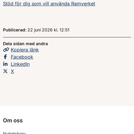
Stöd för dig som vill använda Ramverket
Publicerad:
22 juni 2026
kl.
, Klockan
12:51
Dela sidan med andra
Kopiera
sidans
länk
Dela sidan på
Facebook
Dela sidan på
LinkedIn
Dela sidan på
X
Om oss
Nyhetsbrev