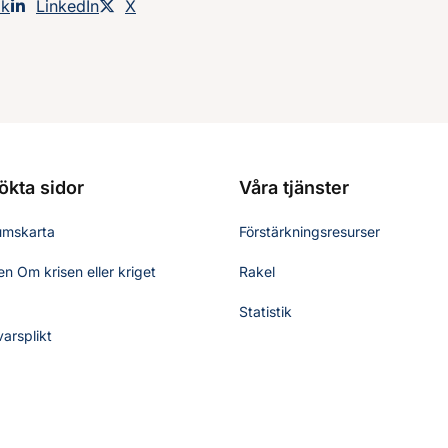
an på
ok
Dela sidan på
LinkedIn
Dela sidan på
X
ökta sidor
Våra tjänster
umskarta
Förstärkningsresurser
n Om krisen eller kriget
Rakel
Statistik
varsplikt