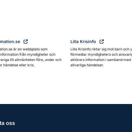
rmation.se
Lilla Krisinfo
ation.se är en webbplats som
Lilla Krisinfo riktar sig mot barn och 
information från myndigheter och
förmedlar myndigheters och ansvari
ariga till allmänheten före, under och
aktörers information i samband med 
or händelse eller kris.
allvarliga händelser.
ta oss