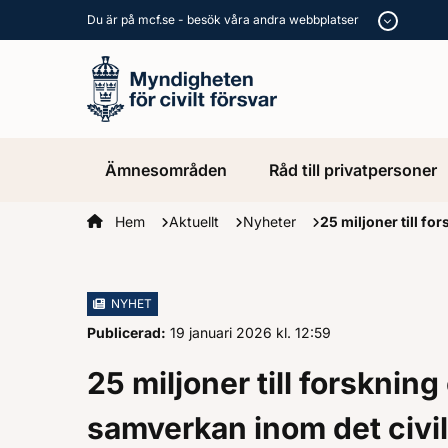
Du är på mcf.se - besök våra andra webbplatser
Ämnesområden
Råd till privatpersoner
Startsidan
Hem
Aktuellt
Nyheter
25 miljoner till f
NYHET
Publicerad:
19 januari 2026
kl.
, Klockan
12:59
25 miljoner till forsknin
samverkan inom det civil