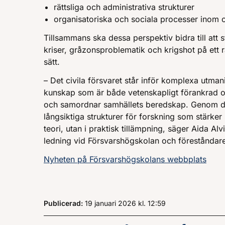
rättsliga och administrativa strukturer
organisatoriska och sociala processer inom ci
Tillsammans ska dessa perspektiv bidra till att 
kriser, gråzonsproblematik och krigshot på ett rä
sätt.
– Det civila försvaret står inför komplexa utma
kunskap som är både vetenskapligt förankrad o
och samordnar samhällets beredskap. Genom de
långsiktiga strukturer för forskning som stärker S
teori, utan i praktisk tillämpning, säger Aida Al
ledning vid Försvarshögskolan och föreståndare
Nyheten på Försvarshögskolans webbplats
Publicerad:
19 januari 2026
kl.
, Klockan
12:59