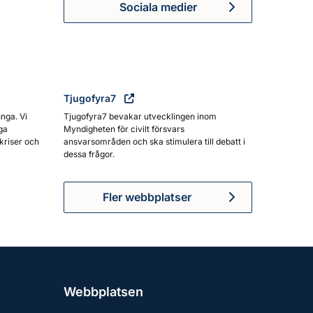
Sociala medier
Myndigheten för civilt försva
Tjugofyra7
unga. Vi
Tjugofyra7 bevakar utvecklingen inom
ga
Myndigheten för civilt försvars
kriser och
ansvarsområden och ska stimulera till debatt i
dessa frågor.
Fler webbplatser
Webbplatsen