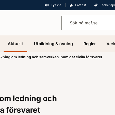
Lyssna
Lättläst
Teckensp
Sök på mcf.se
Aktuellt
Utbildning & övning
Regler
Verk
orskning om ledning och samverkan inom det civila försvaret
g om ledning och
a försvaret