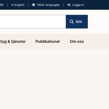
råk
In English
Other languages
Logga in
Sök
tyg & tjänster
Publikationer
Om oss