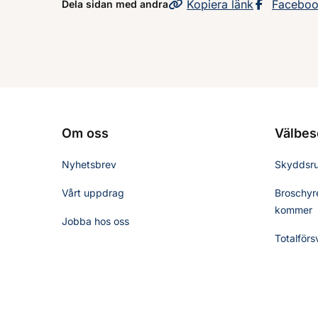
Kopiera
sidans
länk
Dela sid
Facebo
Dela sidan med andra
Om oss
Välbes
Nyhetsbrev
Skyddsr
Vårt uppdrag
Broschyre
kommer
Jobba hos oss
Totalförs