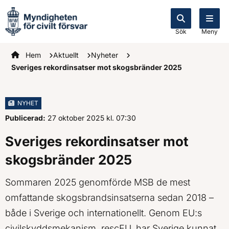
Sök
Meny
Startsidan
Hem
Aktuellt
Nyheter
Sveriges rekordinsatser mot skogsbränder 2025
NYHET
Publicerad:
27 oktober 2025
kl.
, Klockan
07:30
Sveriges rekordinsatser mot
skogsbränder 2025
Sommaren 2025 genomförde MSB de mest
omfattande skogsbrandsinsatserna sedan 2018 –
både i Sverige och internationellt. Genom EU:s
civilskyddsmekanism, rescEU, har Sverige kunnat