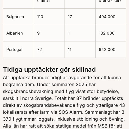
timmar
brand (liter)
Bulgarien
110
17
494 000
Albanien
9
1
132 000
Portugal
72
11
642 000
Tidiga upptäckter gör skillnad
Att upptäcka bränder tidigt är avgörande för att kunna
begränsa dem. Under sommaren 2025 har
skogsbrandsbevakning med flyg visat stor betydelse,
särskilt i norra Sverige. Totalt har 87 bränder upptäckts
direkt av skogsbrandsbevakande flyg och ytterligare 43
lokaliserats efter larm via SOS Alarm. Sammanlagt har 3
370 flygtimmar loggats, inklusive utbildning och övning.
Alla län har rätt att söka statliga medel från MSB för att