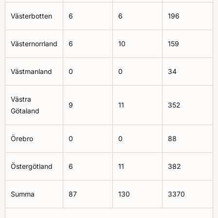
Västerbotten
6
6
196
Västernorrland
6
10
159
Västmanland
0
0
34
Västra
9
11
352
Götaland
Örebro
0
0
88
Östergötland
6
11
382
Summa
87
130
3370