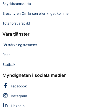
Skyddsrumskarta
Broschyren Om krisen eller kriget kommer
Totalförsvarsplikt
Våra tjänster
Förstärkningsresurser
Rakel
Statistik
Myndigheten i sociala medier
Myndigheten för civilt försvar på
Facebook
Myndigheten för civilt försvar på
Instagram
Myndigheten för civilt försvar på
LinkedIn