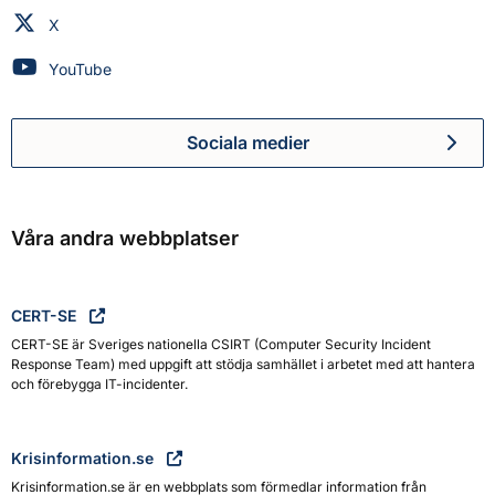
Myndigheten för civilt försvar på
X
Myndigheten för civilt försvar på
YouTube
Sociala medier
Myndigheten för civilt försva
Våra andra webbplatser
CERT-SE
CERT-SE är Sveriges nationella CSIRT (Computer Security Incident
Response Team) med uppgift att stödja samhället i arbetet med att hantera
och förebygga IT-incidenter.
Krisinformation.se
Krisinformation.se är en webbplats som förmedlar information från