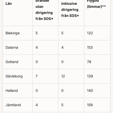
bränder
Flygtid
Län
inklusive
utan
(timmar)**
dirigering
dirigering
från SOS*
från SOS*
Blekinge
5
5
132
Dalarna
4
4
153
Gotland
0
0
78
Gävleborg
7
12
139
Halland
0
0
140
Jämtland
4
5
159