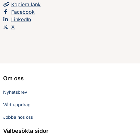
Kopiera
sidans
länk
Dela sidan på
Facebook
Dela sidan på
LinkedIn
Dela sidan på
X
Om oss
Nyhetsbrev
Vårt uppdrag
Jobba hos oss
Välbesökta sidor