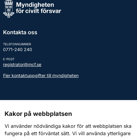
Kontakta oss
TELEFONNUMMER
0771-240 240
E-POST
registrator@mcf.se
Fler kontaktuppgifter till myndigheten
Kontakt till presstjänsten
Kakor på webbplatsen
Webbplatsen
Vi använder nödvändiga kakor för att webbplatsen ska
fungera på ett förväntat sätt. Vi vill använda ytterligare