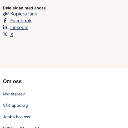
Dela sidan med andra
Kopiera
sidans
länk
Dela sidan på
Facebook
Dela sidan på
LinkedIn
Dela sidan på
X
Om oss
Nyhetsbrev
Vårt uppdrag
Jobba hos oss