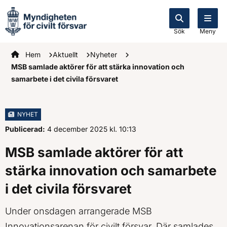
Sök
Meny
Startsidan
Hem
Aktuellt
Nyheter
MSB samlade aktörer för att stärka innovation och
samarbete i det civila försvaret
NYHET
Publicerad:
4 december 2025
kl.
, Klockan
10:13
MSB samlade aktörer för att
stärka innovation och samarbete
i det civila försvaret
Under onsdagen arrangerade MSB
Innovationsarenan för civilt försvar. Där samlades