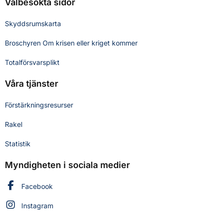
Välbesökta sidor
Skyddsrumskarta
Broschyren Om krisen eller kriget kommer
Totalförsvarsplikt
Våra tjänster
Förstärkningsresurser
Rakel
Statistik
Myndigheten i sociala medier
Myndigheten för civilt försvar på
Facebook
Myndigheten för civilt försvar på
Instagram