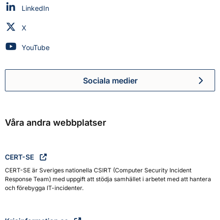
Myndigheten för civilt försvar på
LinkedIn
Myndigheten för civilt försvar på
X
Myndigheten för civilt försvar på
YouTube
Sociala medier
Myndigheten för civilt försva
Våra andra webbplatser
CERT-SE
CERT-SE är Sveriges nationella CSIRT (Computer Security Incident
Response Team) med uppgift att stödja samhället i arbetet med att hantera
och förebygga IT-incidenter.