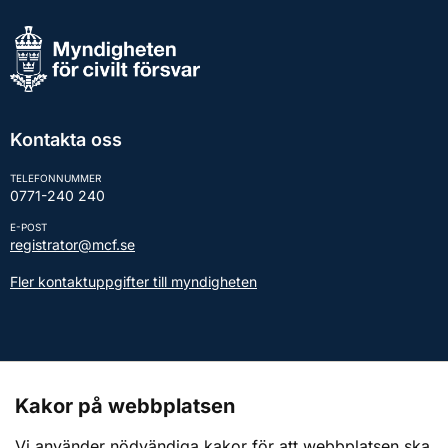
Kontakta oss
TELEFONNUMMER
0771-240 240
E-POST
registrator@mcf.se
Fler kontaktuppgifter till myndigheten
Kontakt till presstjänsten
Kakor på webbplatsen
Webbplatsen
Vi använder nödvändiga kakor för att webbplatsen ska