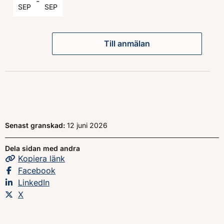
-
SEP
SEP
Till anmälan
Senast granskad:
12 juni 2026
Dela sidan med andra
Kopiera
sidans
länk
Dela sidan på
Facebook
Dela sidan på
LinkedIn
Dela sidan på
X