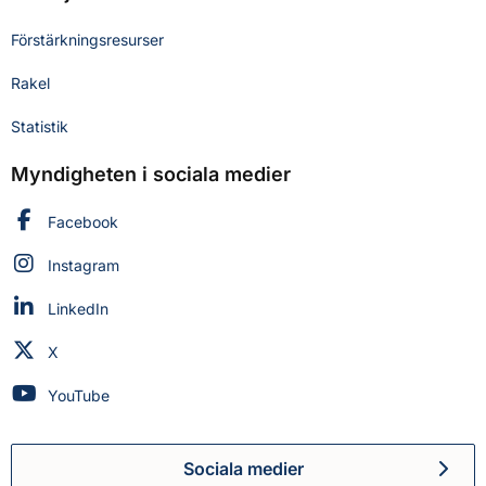
Förstärkningsresurser
Rakel
Statistik
Myndigheten i sociala medier
Myndigheten för civilt försvar på
Facebook
Myndigheten för civilt försvar på
Instagram
Myndigheten för civilt försvar på
LinkedIn
Myndigheten för civilt försvar på
X
Myndigheten för civilt försvar på
YouTube
Sociala medier
Myndigheten för civilt försva