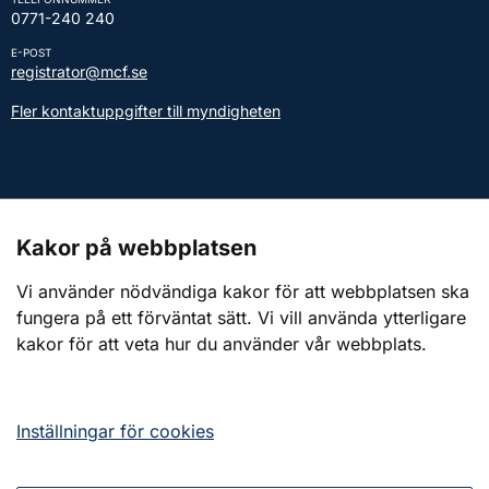
0771-240 240
E-POST
registrator@mcf.se
Fler kontaktuppgifter till myndigheten
Kontakt till presstjänsten
Kakor på webbplatsen
Webbplatsen
Vi använder nödvändiga kakor för att webbplatsen ska
fungera på ett förväntat sätt. Vi vill använda ytterligare
Om webbplatsen
kakor för att veta hur du använder vår webbplats.
Om kakor (cookies)
Tillgänglighetsredogörelse
Inställningar för cookies