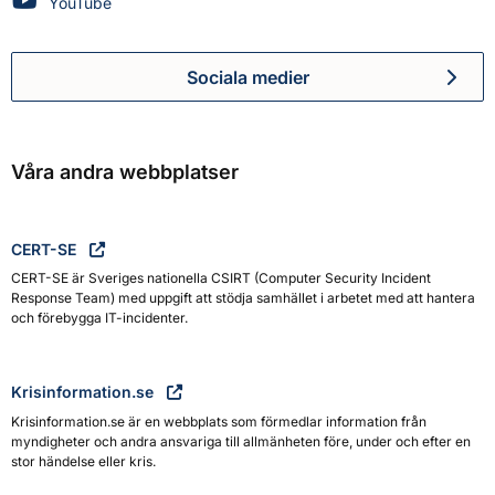
Myndigheten för civilt försvar på
YouTube
Sociala medier
Myndigheten för civilt försva
Våra andra webbplatser
CERT-SE
CERT-SE är Sveriges nationella CSIRT (Computer Security Incident
Response Team) med uppgift att stödja samhället i arbetet med att hantera
och förebygga IT-incidenter.
Krisinformation.se
Krisinformation.se är en webbplats som förmedlar information från
myndigheter och andra ansvariga till allmänheten före, under och efter en
stor händelse eller kris.