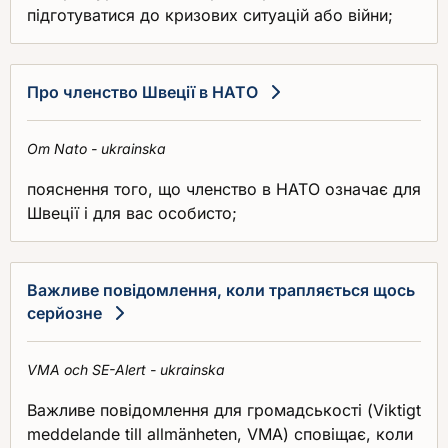
підготуватися до кризових ситуацій або війни;
Про членство Швеції в НАТО
Om Nato - ukrainska
пояснення того, що членство в НАТО означає для
Швеції і для вас особисто;
Важливе повідомлення, коли трапляється щось
серйозне
VMA och SE-Alert - ukrainska
Важливе повідомлення для громадськості (Viktigt
meddelande till allmänheten, VMA) сповіщає, коли