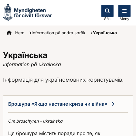
Sök
Meny
Startsidan
Hem
Information på andra språk
Українська
Українська
Information på ukrainska
Інформація для україномовних користувачів.
Брошура «Якщо настане криза чи війна»
Om broschyren - ukrainska
Ця брошура містить поради про те, як