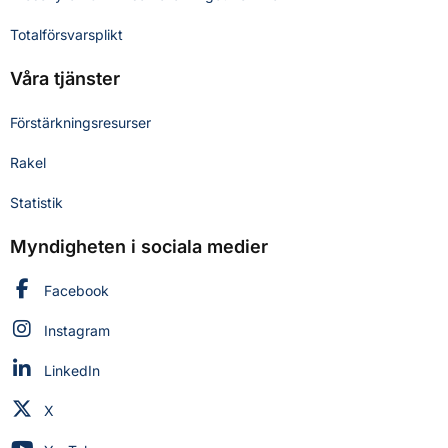
Totalförsvarsplikt
Våra tjänster
Förstärkningsresurser
Rakel
Statistik
Myndigheten i sociala medier
Myndigheten för civilt försvar på
Facebook
Myndigheten för civilt försvar på
Instagram
Myndigheten för civilt försvar på
LinkedIn
Myndigheten för civilt försvar på
X