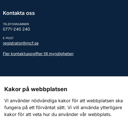
Kontakta oss
TELEFONNUMMER
0771-240 240
E-POST
registrator@mcf.se
Fler kontaktuppgifter till myndigheten
Kontakt till presstjänsten
Kakor på webbplatsen
Webbplatsen
Vi använder nödvändiga kakor för att webbplatsen ska
fungera på ett förväntat sätt. Vi vill använda ytterligare
Om webbplatsen
kakor för att veta hur du använder vår webbplats.
Om kakor (cookies)