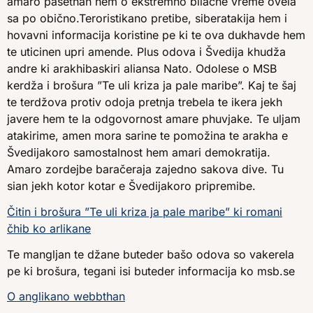
amaro pašethan hem o ekstremno bilačhe vreme ovela
sa po obično.Teroristikano pretibe, siberatakija hem i
hovavni informacija koristine pe ki te ova dukhavde hem
te uticinen upri amende. Plus odova i Švedija khudža
andre ki arakhibaskiri aliansa Nato. Odolese o MSB
kerdža i brošura ”Te uli kriza ja pale maribe”. Kaj te šaj
te terdžova protiv odoja pretnja trebela te ikera jekh
javere hem te la odgovornost amare phuvjake. Te uljam
atakirime, amen mora sarine te pomožina te arakha e
Švedijakoro samostalnost hem amari demokratija.
Amaro zordejbe baračeraja zajedno sakova dive. Tu
sian jekh kotor kotar e Švedijakoro pripremibe.
Čitin i brošura ”Te uli kriza ja pale maribe” ki romani
čhib ko arlikane
Te mangljan te džane buteder bašo odova so vakerela
pe ki brošura, tegani isi buteder informacija ko msb.se
O anglikano webbthan