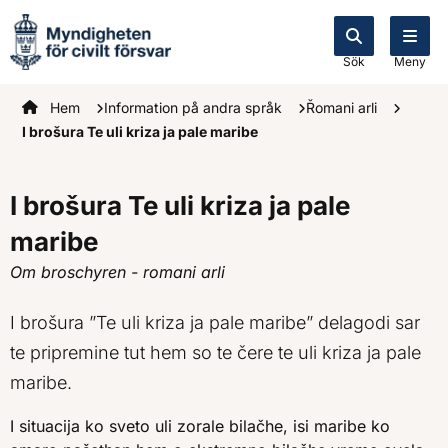
Sök
Meny
Startsidan
Hem
Information på andra språk
Řomani arli
I brošura Te uli kriza ja pale maribe
I brošura Te uli kriza ja pale
maribe
Om broschyren - romani arli
I brošura ”Te uli kriza ja pale maribe” delagodi sar
te pripremine tut hem so te čere te uli kriza ja pale
maribe.
I situacija ko sveto uli zorale bilačhe, isi maribe ko