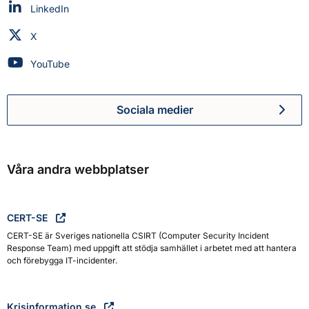
Myndigheten för civilt försvar på
LinkedIn
Myndigheten för civilt försvar på
X
Myndigheten för civilt försvar på
YouTube
Sociala medier
Myndigheten för civilt försva
Våra andra webbplatser
CERT-SE
CERT-SE är Sveriges nationella CSIRT (Computer Security Incident
Response Team) med uppgift att stödja samhället i arbetet med att hantera
och förebygga IT-incidenter.
Krisinformation.se