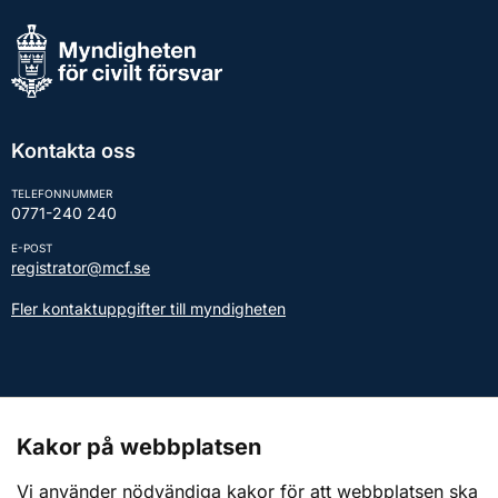
Kontakta oss
TELEFONNUMMER
0771-240 240
E-POST
registrator@mcf.se
Fler kontaktuppgifter till myndigheten
Kontakt till presstjänsten
Kakor på webbplatsen
Webbplatsen
Vi använder nödvändiga kakor för att webbplatsen ska