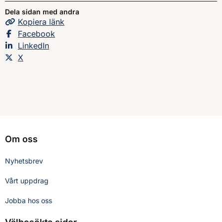
Dela sidan med andra
Kopiera
sidans
länk
Dela sidan på
Facebook
Dela sidan på
LinkedIn
Dela sidan på
X
Om oss
Nyhetsbrev
Vårt uppdrag
Jobba hos oss