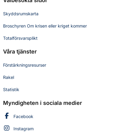
Välbesökta sidor
Skyddsrumskarta
Broschyren Om krisen eller kriget kommer
Totalförsvarsplikt
Våra tjänster
Förstärkningsresurser
Rakel
Statistik
Myndigheten i sociala medier
Myndigheten för civilt försvar på
Facebook
Myndigheten för civilt försvar på
Instagram