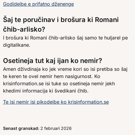
Godidejbe e prifatno dženenge
Šaj te poručinav i brošura ki Romani
čhib-arlisko?
I brošura ki Romani čhib-arlisko šaj samo te huljarel pe
digitalikane.
Osetineja tut kaj ijan ko nemir?
Amen dživdinaja ko jek vreme kori so isi pretiba so šaj
te keren te ovel nemir hem nasigurnost. Ko
krisinformation.se isi tuke so osetineja nemir jekh
khedimi informacija ki švedikani čhib.
Te isi nemir isi pikodejbe ko krisinformation.se
Senast granskad:
2 februari 2026