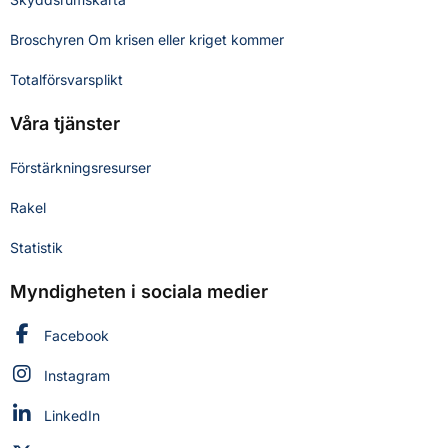
Broschyren Om krisen eller kriget kommer
Totalförsvarsplikt
Våra tjänster
Förstärkningsresurser
Rakel
Statistik
Myndigheten i sociala medier
Myndigheten för civilt försvar på
Facebook
Myndigheten för civilt försvar på
Instagram
Myndigheten för civilt försvar på
LinkedIn