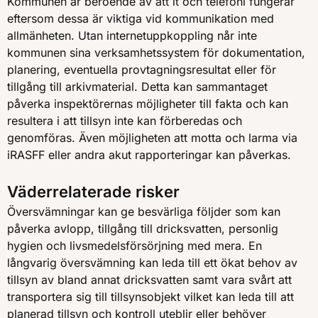
Kommunen är beroende av att it och telefoni fungerar
eftersom dessa är viktiga vid kommunikation med
allmänheten. Utan internetuppkoppling når inte
kommunen sina verksamhetssystem för dokumentation,
planering, eventuella provtagningsresultat eller för
tillgång till arkivmaterial. Detta kan sammantaget
påverka inspektörernas möjligheter till fakta och kan
resultera i att tillsyn inte kan förberedas och
genomföras. Även möjligheten att motta och larma via
iRASFF eller andra akut rapporteringar kan påverkas.
Väderrelaterade risker
Översvämningar kan ge besvärliga följder som kan
påverka avlopp, tillgång till dricksvatten, personlig
hygien och livsmedelsförsörjning med mera. En
långvarig översvämning kan leda till ett ökat behov av
tillsyn av bland annat dricksvatten samt vara svårt att
transportera sig till tillsynsobjekt vilket kan leda till att
planerad tillsyn och kontroll uteblir eller behöver