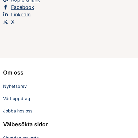
Dela sidan på
Facebook
Dela sidan på
LinkedIn
Dela sidan på
X
Om oss
Nyhetsbrev
Vårt uppdrag
Jobba hos oss
Välbesökta sidor
Skyddsrumskarta