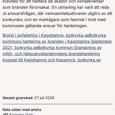
krävdes för att hantera de skador och konsekvenser
som branden förorsakat. En utmaning har varit att reda
ut ansvarsfrågan, där verksamhetsutövaren utgörs av ett
konkursbo och en markägare som hamnat i tvist med
kommunen gällande ansvar för hanteringen.
Brand i avfallshög i Kagghamra, botkyrka.se
Botkyrka
kommuns hantering av branden i Kagghamra September
2021, botkyrka.se
Botkyrka kommun Granskning av
miljö- och hälsoskyddsnämndens ärendehantering
kopplat till Kagghamra och Kassmyra, botkyrka.se
Senast granskad:
27 juli 2026
Dela sidan med andra
Kopiera
sidans
länk