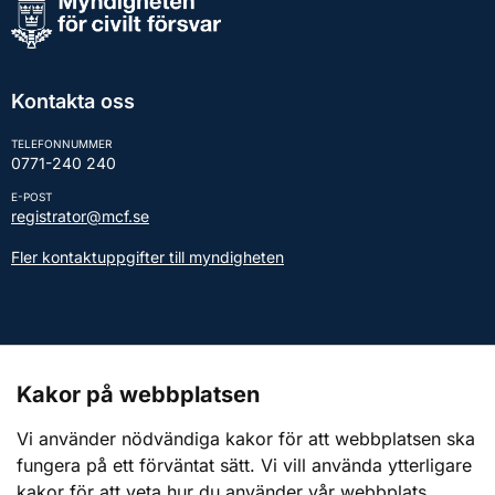
Kontakta oss
TELEFONNUMMER
0771-240 240
E-POST
registrator@mcf.se
Fler kontaktuppgifter till myndigheten
Kontakt till presstjänsten
Kakor på webbplatsen
Webbplatsen
Vi använder nödvändiga kakor för att webbplatsen ska
fungera på ett förväntat sätt. Vi vill använda ytterligare
Om webbplatsen
kakor för att veta hur du använder vår webbplats.