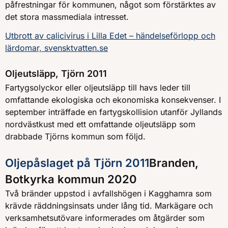
påfrestningar för kommunen, något som förstärktes av
det stora massmediala intresset.
Utbrott av calicivirus i Lilla Edet – händelseförlopp och
lärdomar, svensktvatten.se
Oljeutsläpp, Tjörn 2011
Fartygsolyckor eller oljeutsläpp till havs leder till
omfattande ekologiska och ekonomiska konsekvenser. I
september inträffade en fartygskollision utanför Jyllands
nordvästkust med ett omfattande oljeutsläpp som
drabbade Tjörns kommun som följd.
Oljepåslaget på Tjörn 2011
Branden,
Botkyrka kommun 2020
Två bränder uppstod i avfallshögen i Kagghamra som
krävde räddningsinsats under lång tid. Markägare och
verksamhetsutövare informerades om åtgärder som