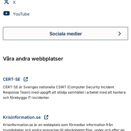
Myndigheten för civilt försvar på
X
Myndigheten för civilt försvar på
YouTube
Sociala medier
Myndigheten för civilt försva
Våra andra webbplatser
CERT-SE
CERT-SE är Sveriges nationella CSIRT (Computer Security Incident
Response Team) med uppgift att stödja samhället i arbetet med att hantera
och förebygga IT-incidenter.
Krisinformation.se
Krisinformation.se är en webbplats som förmedlar information från
myndigheter och andra ansvariga till allmänheten före, under och efter en