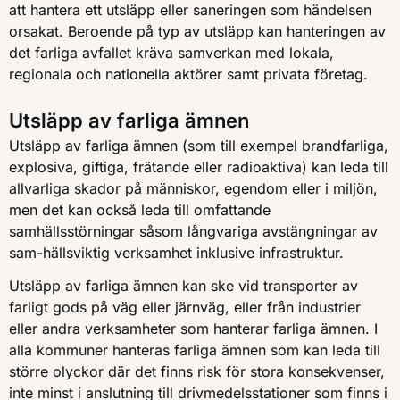
att hantera ett utsläpp eller saneringen som händelsen
orsakat. Beroende på typ av utsläpp kan hanteringen av
det farliga avfallet kräva samverkan med lokala,
regionala och nationella aktörer samt privata företag.
Utsläpp av farliga ämnen
Utsläpp av farliga ämnen (som till exempel brandfarliga,
explosiva, giftiga, frätande eller radioaktiva) kan leda till
allvarliga skador på människor, egendom eller i miljön,
men det kan också leda till omfattande
samhällsstörningar såsom långvariga avstängningar av
sam-hällsviktig verksamhet inklusive infrastruktur.
Utsläpp av farliga ämnen kan ske vid transporter av
farligt gods på väg eller järnväg, eller från industrier
eller andra verksamheter som hanterar farliga ämnen. I
alla kommuner hanteras farliga ämnen som kan leda till
större olyckor där det finns risk för stora konsekvenser,
inte minst i anslutning till drivmedelsstationer som finns i