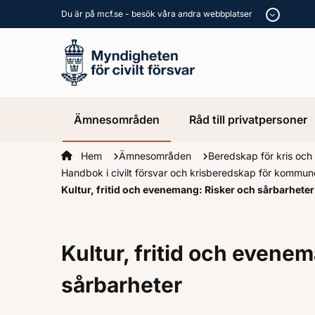
Du är på mcf.se - besök våra andra webbplatser
Ämnesområden
Råd till privatpersoner
Startsidan
Hem
Ämnesområden
Beredskap för kris och
Handbok i civilt försvar och krisberedskap för kommu
Kultur, fritid och evenemang: Risker och sårbarheter
Kultur, fritid och evene
sårbarheter