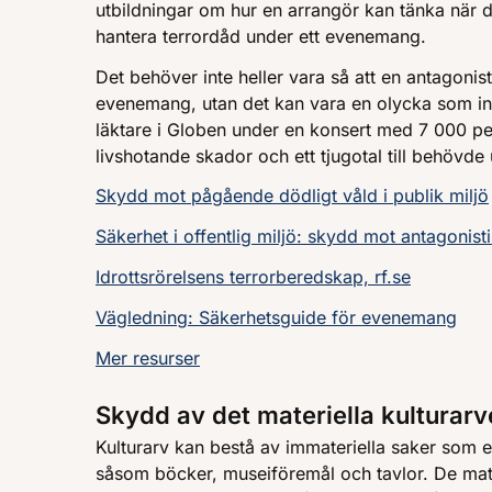
utbildningar om hur en arrangör kan tänka när d
hantera terrordåd under ett evenemang.
Det behöver inte heller vara så att en antagonist
evenemang, utan det kan vara en olycka som int
läktare i Globen under en konsert med 7 000 pe
livshotande skador och ett tjugotal till behövde
Skydd mot pågående dödligt våld i publik miljö
Säkerhet i offentlig miljö: skydd mot antagonist
Idrottsrörelsens terrorberedskap, rf.se
Vägledning: Säkerhetsguide för evenemang
Mer resurser
Skydd av det materiella kulturarv
Kulturarv kan bestå av immateriella saker som e
såsom böcker, museiföremål och tavlor. De mater