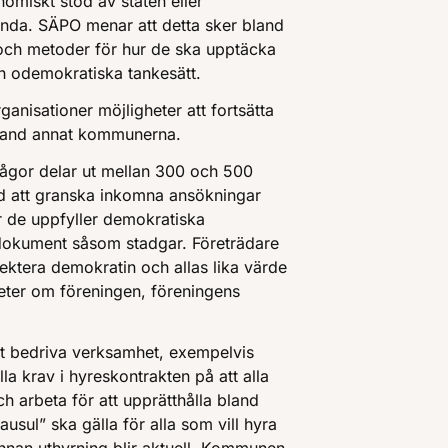
nomiskt stöd av staten eller
da. SÄPO menar att detta sker bland
 och metoder för hur de ska upptäcka
ch odemokratiska tankesätt.
anisationer möjligheter att fortsätta
bland annat kommunerna.
ågor delar ut mellan 300 och 500
ed att granska inkomna ansökningar
 de uppfyller demokratiska
 dokument såsom stadgar. Företrädare
ektera demokratin och allas lika värde
ter om föreningen, föreningens
t bedriva verksamhet, exempelvis
a krav i hyreskontrakten på att alla
arbeta för att upprätthålla bland
usul” ska gälla för alla som vill hyra
innan uthyrning blir aktuell. Kommunen