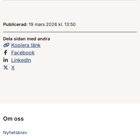
Publicerad:
19 mars 2026
kl.
, Klockan
13:50
Dela sidan med andra
Kopiera
sidans
länk
Dela sidan på
Facebook
Dela sidan på
LinkedIn
Dela sidan på
X
Om oss
Nyhetsbrev