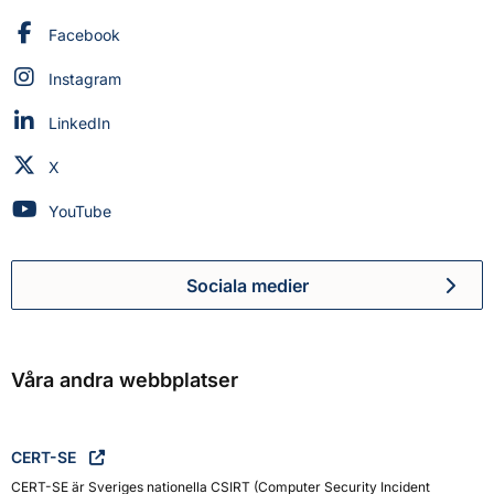
Myndigheten för civilt försvar på
Facebook
Myndigheten för civilt försvar på
Instagram
Myndigheten för civilt försvar på
LinkedIn
Myndigheten för civilt försvar på
X
Myndigheten för civilt försvar på
YouTube
Sociala medier
Myndigheten för civilt försva
Våra andra webbplatser
CERT-SE
CERT-SE är Sveriges nationella CSIRT (Computer Security Incident