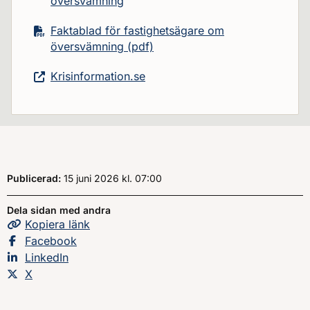
översvämning
Faktablad för fastighetsägare om
översvämning (pdf)
Krisinformation.se
Publicerad:
15 juni 2026
kl.
, Klockan
07:00
Dela sidan med andra
Kopiera
sidans
länk
Dela sidan på
Facebook
Dela sidan på
LinkedIn
Dela sidan på
X