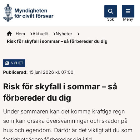
Sök
Meny
Startsidan
Hem
Aktuellt
Nyheter
Risk för skyfall i sommar – så förbereder du dig
NYHET
Publicerad:
15 juni 2026
kl.
, Klockan
07:00
Risk för skyfall i sommar – så
förbereder du dig
Under sommaren kan det komma kraftiga regn
som kan orsaka översvämningar och skador på
hus och egendom. Därför är det viktigt att du som
fastighetsägare förbereder dig i tid.