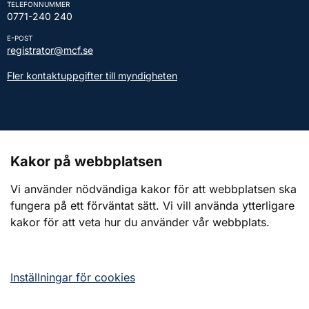
TELEFONNUMMER
0771-240 240
E-POST
registrator@mcf.se
Fler kontaktuppgifter till myndigheten
Kontakt till presstjänsten
Kakor på webbplatsen
Webbplatsen
Vi använder nödvändiga kakor för att webbplatsen ska
fungera på ett förväntat sätt. Vi vill använda ytterligare
Om webbplatsen
kakor för att veta hur du använder vår webbplats.
Om kakor (cookies)
Tillgänglighetsredogörelse
Inställningar för cookies