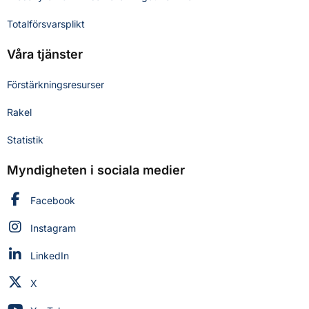
Totalförsvarsplikt
Våra tjänster
Förstärkningsresurser
Rakel
Statistik
Myndigheten i sociala medier
Myndigheten för civilt försvar på
Facebook
Myndigheten för civilt försvar på
Instagram
Myndigheten för civilt försvar på
LinkedIn
Myndigheten för civilt försvar på
X