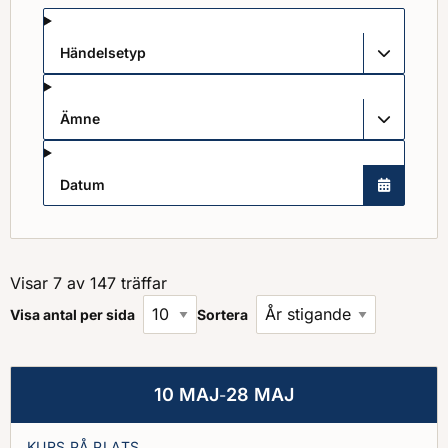
Händelsetyp
Ämne
Datum
Visar 7 av 147 träffar
Visa antal per sida
Sortera
10 MAJ
28 MAJ
-
KURS PÅ PLATS