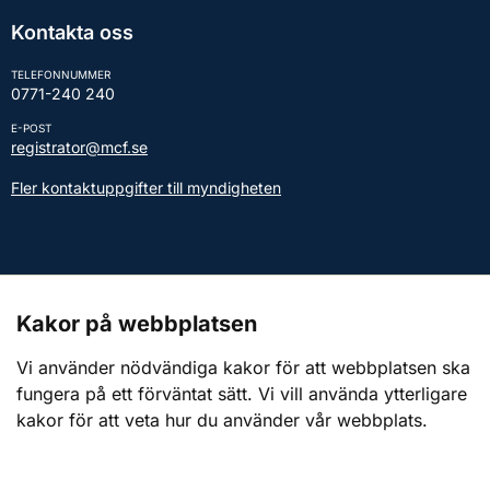
Kontakta oss
TELEFONNUMMER
0771-240 240
E-POST
registrator@mcf.se
Fler kontaktuppgifter till myndigheten
Kontakt till presstjänsten
Kakor på webbplatsen
Webbplatsen
Vi använder nödvändiga kakor för att webbplatsen ska
fungera på ett förväntat sätt. Vi vill använda ytterligare
Om webbplatsen
kakor för att veta hur du använder vår webbplats.
Om kakor (cookies)