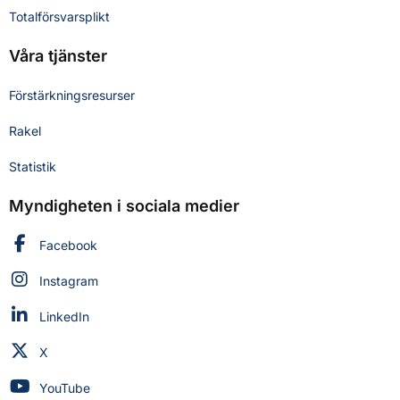
Totalförsvarsplikt
Våra tjänster
Förstärkningsresurser
Rakel
Statistik
Myndigheten i sociala medier
Myndigheten för civilt försvar på
Facebook
Myndigheten för civilt försvar på
Instagram
Myndigheten för civilt försvar på
LinkedIn
Myndigheten för civilt försvar på
X
Myndigheten för civilt försvar på
YouTube