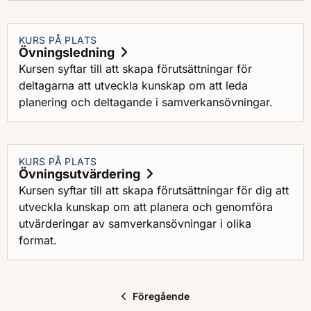
grundläggande kunskap för att kunna delta i
planering, genomförande och utvärdering av
KURS PÅ PLATS
samverkansövningar inom civil beredskap.
Övningsledning
Kursen syftar till att skapa förutsättningar för
deltagarna att utveckla kunskap om att leda
planering och deltagande i samverkansövningar.
KURS PÅ PLATS
Övningsutvärdering
Kursen syftar till att skapa förutsättningar för dig att
utveckla kunskap om att planera och genomföra
utvärderingar av samverkansövningar i olika
format.
Föregående