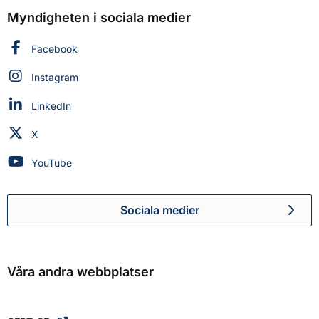
Myndigheten i sociala medier
Myndigheten för civilt försvar på
Facebook
Myndigheten för civilt försvar på
Instagram
Myndigheten för civilt försvar på
LinkedIn
Myndigheten för civilt försvar på
X
Myndigheten för civilt försvar på
YouTube
Sociala medier
Myndigheten för civilt försva
Våra andra webbplatser