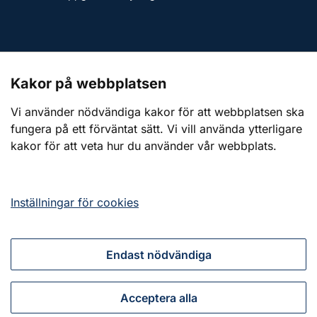
Kontakt till presstjänsten
Kakor på webbplatsen
Webbplatsen
Vi använder nödvändiga kakor för att webbplatsen ska
fungera på ett förväntat sätt. Vi vill använda ytterligare
Om webbplatsen
kakor för att veta hur du använder vår webbplats.
Om kakor (cookies)
Tillgänglighetsredogörelse
Inställningar för cookies
Endast nödvändiga
Tillsammans för ett starkt civilt försvar
Acceptera alla