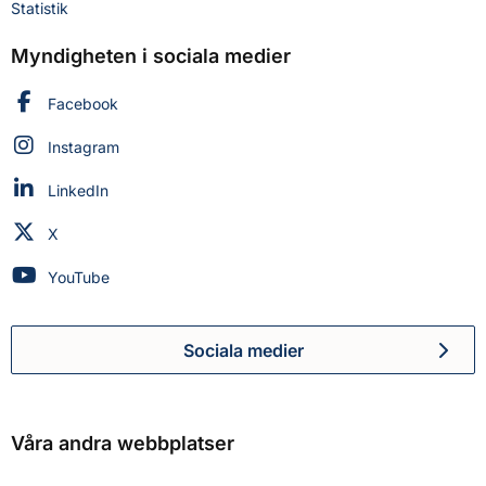
Statistik
Myndigheten i sociala medier
Myndigheten för civilt försvar på
Facebook
Myndigheten för civilt försvar på
Instagram
Myndigheten för civilt försvar på
LinkedIn
Myndigheten för civilt försvar på
X
Myndigheten för civilt försvar på
YouTube
Sociala medier
Myndigheten för civilt försva
Våra andra webbplatser