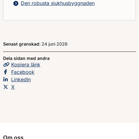
Den robusta sjukhusbyggnaden
Senast granskad:
24 juni 2026
Dela sidan med andra
Kopiera
sidans
länk
Dela sidan på
Facebook
Dela sidan på
LinkedIn
Dela sidan på
X
Om oss