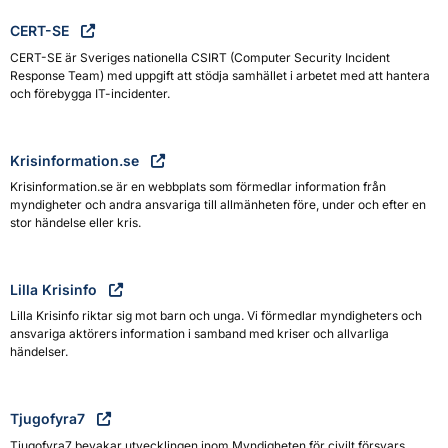
CERT-SE
CERT-SE är Sveriges nationella CSIRT (Computer Security Incident
Response Team) med uppgift att stödja samhället i arbetet med att hantera
och förebygga IT-incidenter.
Krisinformation.se
Krisinformation.se är en webbplats som förmedlar information från
myndigheter och andra ansvariga till allmänheten före, under och efter en
stor händelse eller kris.
Lilla Krisinfo
Lilla Krisinfo riktar sig mot barn och unga. Vi förmedlar myndigheters och
ansvariga aktörers information i samband med kriser och allvarliga
händelser.
Tjugofyra7
Tjugofyra7 bevakar utvecklingen inom Myndigheten för civilt försvars