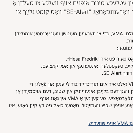
געשעעניש. VMA עטלעכע מינים אופֿנים אויף וועלכע צו מעלדן אַ
וואָרענונג, איין פֿון זיי איז דער וואָרענונג־אָנזאָג "SE-Alert" וואָס קומט גלײַך צו
מע ניצט דעם וויכטיקן אָנזאָג צום עולם, VMA, כּדי צו וואָרענען מענטשן וועגן ערנסטע אומגליקן,
מות
רענונגען
ג, וואָס מע רופֿט איר ״
עוויזיע, טעקסטלעך, אינטערנעץ און אַפּליקאַציעס
קע דורך
אַלע מאָל ווען מע שיקט אויס אַ VMA זאָלט איר אים תּוך־כּדי־דיבור לייענען און פֿאָלגן די
וועגן דעם בלײַבן אינעווייניק אין שטוב, דעם אויסמײַדן אַן
אָרט און וווּ צו קריגן ווײַטערדיקע אינפֿאָרמאַציע. מע קען זען אַ VMA אין גאַנג אויף
Krisinformation.se  אויפֿן שפּיץ וועבזײַטל. טאָמער ס׳איז ניט דאָ קיין פֿאָנע, איז
עגן