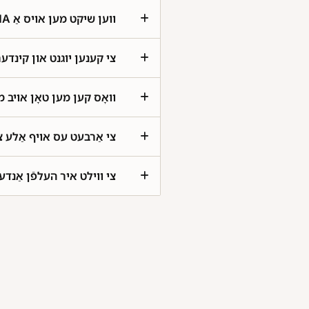
ווען שיקט מען אויס אַ VMA?
צי קענען יוגנט און קינד SE-Alert?
וואָס קען מען טאָן אויב?
צי אַרבעט עס אויף אַל?
צי ווילט איר העלפֿ SE-Alert?