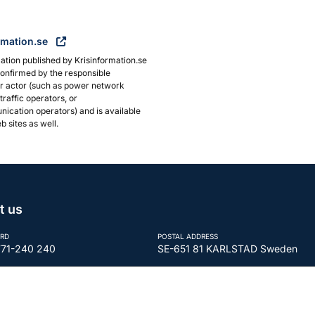
rmation.se
ation published by Krisinformation.se
onfirmed by the responsible
or actor (such as power network
traffic operators, or
ication operators) and is available
b sites as well.
t us
RD
POSTAL ADDRESS
771-240 240
SE-651 81 KARLSTAD Sweden
REGISTRATION NUMBER
tor@mcf.se
202100-5984