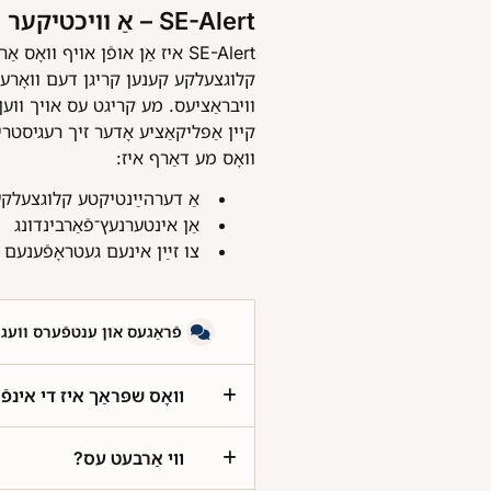
SE-Alert – אַ וויכטיקער אָנזאָג גלײַך אין דער צעלקע
קלוגצעלקע קענען קריגן דעם וואָרענונג־
וויבראַציעס. מע קריגט עס אויך ווע
קיין אַפּליקאַציע אָדער זיך רעגיסטרי.
וואָס מע דאַרף איז:
אַ דערהײַנטיקטע קלוגצעלק
אַן אינטערנעץ־פֿאַרבינדונג
צו זײַן אינעם געטראָפֿענע.
פֿראַגעס און ענטפֿערס וועג SE-ALERT
וואָס שפּראַך איז די א SE-Alert?
ווי אַרבעט עס?