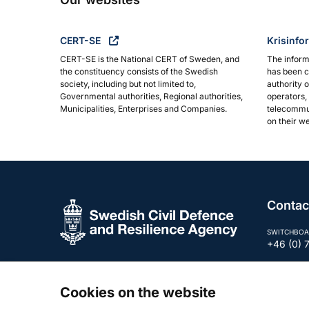
CERT-SE
Krisinfo
CERT-SE is the National CERT of Sweden, and
The inform
the constituency consists of the Swedish
has been c
society, including but not limited to,
authority 
Governmental authorities, Regional authorities,
operators, 
Municipalities, Enterprises and Companies.
telecommun
on their we
Contac
SWITCHBOA
+46 (0) 
E-MAIL
registra
Cookies on the website