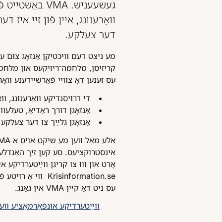
באַשטייט פֿון 
דער צעלקע.
קריזיסן, מלחמה־ריזיקעס און מלח.
עס זענען דאָ צוויי פֿאַרשיידענע וואָ:
די דרויסנדיקע וואָרענונHesa Fredrik״.
אָנזאָגן דורך ראָדיאָ, טעל.
אָנזאָגן גלײַך צו דער צעל SE-Alert.
אינסטרוקציעס. סע קען זיך האַנדלען 
ווי אַ רויטע פֿאָנע
עס ניט דאָ קיין VMA אין גאַנג.
ווײַטערדיקע אונפֿאָרמאַציע וו VMA אויף שוועדיש