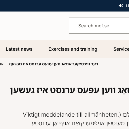
L
Search mcf.se
Latest news
Exercises and training
Servic
דער וויכטיקער אָנזאָג ווען עפּעס ערנסט איז געשען
אויף יידיש
אָג ווען עפּעס ערנסט איז געשען
דער וויכטיקער אָנזאָג צום עולם (Viktigt meddelande till allmänheten,
VMA)  מענטשן אויפֿמערקזאַם אויף אַן ערנסטע