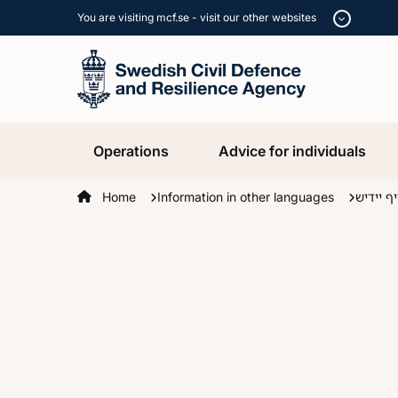
You are visiting mcf.se - visit our other websites
Operations
Advice for individuals
Startpage
Home
Information in other languages