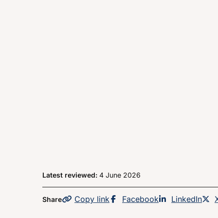
Latest reviewed:
4 June 2026
Copy
the page
link
Share this page on
Facebook
Share this p
LinkedIn
Share