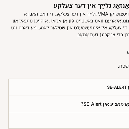
SE-Alert איז אַן אופֿן אויף וואָס אַרויסצושיקן VMA גלײַך אין דער צעלקע. די וואָס האָבן אַ
אַלאַרעם וואָס באַשטייט פֿון אַן אָנזאָג, אַ הויכן סיגנאַל און
ן די צעלקע איז אײַנגעשטעלט אין שטילער לאַגע. מע דאַרף ניט
רן כּדי צו קריגן דעם אָנזאָג
ע
ם שטח
ן
ינפֿאָרמאַציע אין