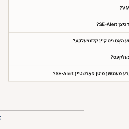
ער ניצן
 מע האָט ניט קיין קלוגצעלקע
ע צעלקעס
ן אַנדערע מענטשן מיטן פֿאַרשטיין
age on
Share this page on
X