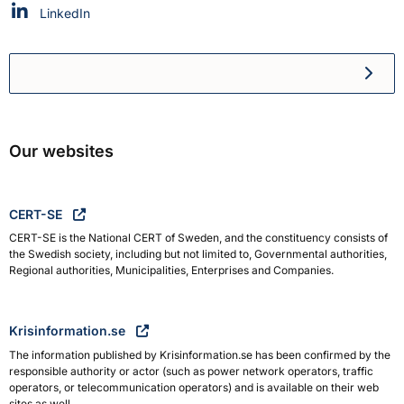
Swedish Civil Defence and Resilience Agency on
LinkedIn
Swedish Civil Defence and R
Our websites
CERT-SE
CERT-SE is the National CERT of Sweden, and the constituency consists of
the Swedish society, including but not limited to, Governmental authorities,
Regional authorities, Municipalities, Enterprises and Companies.
Krisinformation.se
The information published by Krisinformation.se has been confirmed by the
responsible authority or actor (such as power network operators, traffic
operators, or telecommunication operators) and is available on their web
sites as well.