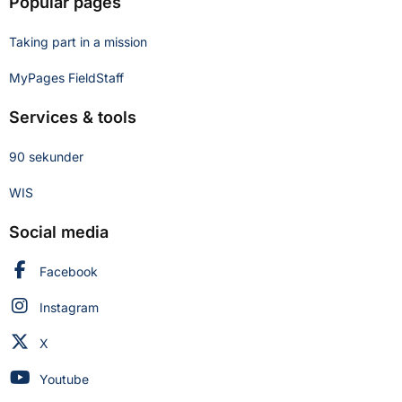
Popular pages
Taking part in a mission
MyPages FieldStaff
Services & tools
90 sekunder
WIS
Social media
Swedish Civil Defence and Resilience Agency on
Facebook
Swedish Civil Defence and Resilience Agency on
Instagram
Swedish Civil Defence and Resilience Agency on
X
Swedish Civil Defence and Resilience Agency on
Youtube