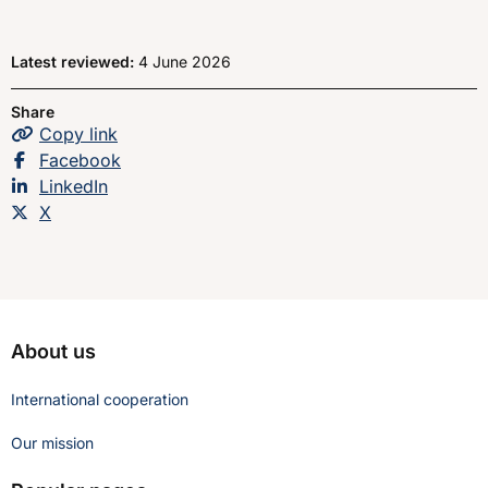
Latest reviewed:
4 June 2026
Share
Copy
the page
link
Share this page on
Facebook
Share this page on
LinkedIn
Share this page on
X
About us
International cooperation
Our mission