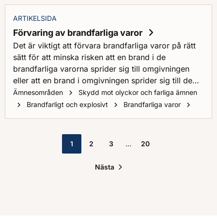
ARTIKELSIDA
Förvaring av brandfarliga varor
Det är viktigt att förvara brandfarliga varor på rätt
sätt för att minska risken att en brand i de
brandfarliga varorna sprider sig till omgivningen
eller att en brand i omgivningen sprider sig till de
brandfarliga varorna. För att minska risken att detta
Ämnesområden
Skydd mot olyckor och farliga ämnen
sker kan man exempelvis använda sig av skåp eller
Förvari
Brandfarligt och explosivt
Brandfarliga varor
brandteknisk avskiljning.
1
2
3
20
Nästa