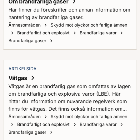
Om brandfarliga gaser
Här finner du föreskrifter och annan information om
hantering av brandfarliga gaser.
Ämnesområden
Skydd mot olyckor och farliga ämnen
Brandfarligt och explosivt
Brandfarliga varor
Om brandfarliga gaser
Brandfarliga gaser
ARTIKELSIDA
Vätgas
Vätgas är en brandfarlig gas som omfattas av lagen
om brandfarliga och explosiva varor (LBE). Här
hittar du information om nuvarande regelverk som
finns för vätgas. Det finns också information om
pågående utvecklingsarbete samt om forskning
Ämnesområden
Skydd mot olyckor och farliga ämnen
som bedrivs inom området.
Brandfarligt och explosivt
Brandfarliga varor
Vätgas
Brandfarliga gaser