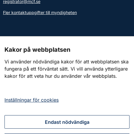
registrator@mcf.se
Fler kontaktuppgifter till myndigheten
Kontakt till presstjänsten
Kakor på webbplatsen
Webbplatsen
Vi använder nödvändiga kakor för att webbplatsen ska
fungera på ett förväntat sätt. Vi vill använda ytterligare
Om webbplatsen
kakor för att veta hur du använder vår webbplats.
Om kakor (cookies)
Tillgänglighetsredogörelse
Inställningar för cookies
Endast nödvändiga
Tillsammans för ett starkt civilt försvar