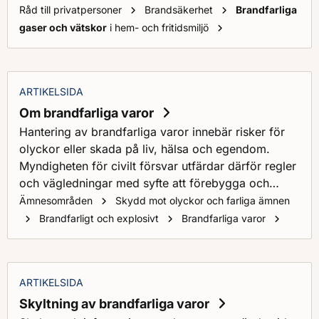
Råd till privatpersoner
Brandsäkerhet
Brandfarliga
Det här är brandfar
gaser och vätskor
i hem- och fritidsmiljö
ARTIKELSIDA
Om brandfarliga varor
Hantering av brandfarliga varor innebär risker för
olyckor eller skada på liv, hälsa och egendom.
Myndigheten för civilt försvar utfärdar därför regler
och vägledningar med syfte att förebygga och
begränsa konsekvenserna av olyckor som
Ämnesområden
Skydd mot olyckor och farliga ämnen
involverar brandfarliga varor.
Om bra
Brandfarligt och explosivt
Brandfarliga varor
ARTIKELSIDA
Skyltning av brandfarliga varor