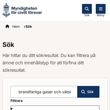
Sök
Meny
Startsidan
Hem
Sök
Sök
Här hittar du ditt sökresultat. Du kan filtrera på
ämne och innehållstyp för att förfina ditt
sökresultat.
Sök på mcf.se
Sök
Filtrera