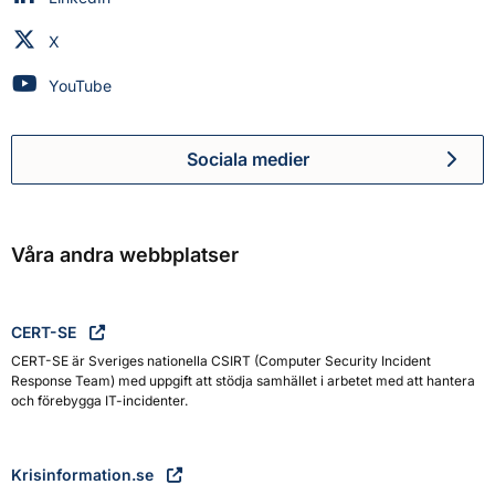
Myndigheten för civilt försvar på
X
Myndigheten för civilt försvar på
YouTube
Sociala medier
Myndigheten för civilt försva
Våra andra webbplatser
CERT-SE
CERT-SE är Sveriges nationella CSIRT (Computer Security Incident
Response Team) med uppgift att stödja samhället i arbetet med att hantera
och förebygga IT-incidenter.
Krisinformation.se