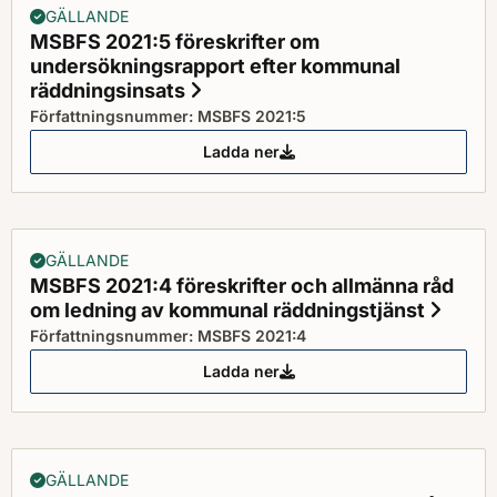
GÄLLANDE
MSBFS 2021:5 föreskrifter om
undersökningsrapport efter kommunal
räddningsinsats
Status: Gällande
Författningsnummer: MSBFS 2021:5
Ladda ner
MSBFS 2021:5 föreskrifter om u
GÄLLANDE
MSBFS 2021:4 föreskrifter och allmänna råd
om ledning av kommunal räddningstjänst
Statu
Författningsnummer: MSBFS 2021:4
Ladda ner
MSBFS 2021:4 föreskrifter och 
GÄLLANDE