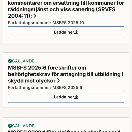
kommentarer om ersättning till kommuner för
räddningstjänst och viss sanering (SRVFS
2004:11);
Status: Gällande
Författningsnummer: MSBFS 2025:10
Ladda ner
MSBFS 2025:10 upphävande av St
GÄLLANDE
MSBFS 2025:6 föreskrifter om
behörighetskrav för antagning till utbildning i
skydd mot olyckor
Status: Gällande
Författningsnummer: MSBFS 2025:6
Ladda ner
MSBFS 2025:6 föreskrifter om be
GÄLLANDE