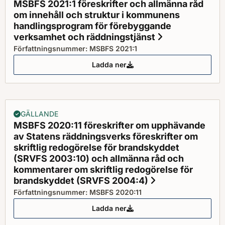
MSBFS 2021:1 föreskrifter och allmänna råd
om innehåll och struktur i kommunens
handlingsprogram för förebyggande
verksamhet och räddningstjänst
Status: Gälla
Författningsnummer: MSBFS 2021:1
Ladda ner
MSBFS 2021:1 föreskrifter och 
GÄLLANDE
MSBFS 2020:11 föreskrifter om upphävande
av Statens räddningsverks föreskrifter om
skriftlig redogörelse för brandskyddet
(SRVFS 2003:10) och allmänna råd och
kommentarer om skriftlig redogörelse för
brandskyddet (SRVFS 2004:4)
Status: Gälland
Författningsnummer: MSBFS 2020:11
Ladda ner
MSBFS 2020:11 föreskrifter om u