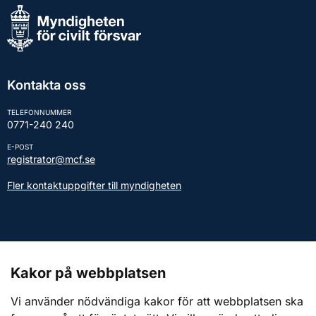
Kontakta oss
TELEFONNUMMER
0771-240 240
E-POST
registrator@mcf.se
Fler kontaktuppgifter till myndigheten
Kontakt till presstjänsten
Kakor på webbplatsen
Webbplatsen
Vi använder nödvändiga kakor för att webbplatsen ska