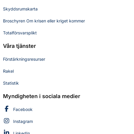
Skyddsrumskarta
Broschyren Om krisen eller kriget kommer
Totalförsvarsplikt
Våra tjänster
Förstärkningsresurser
Rakel
Statistik
Myndigheten i sociala medier
Myndigheten för civilt försvar på
Facebook
Myndigheten för civilt försvar på
Instagram
Myndigheten för civilt försvar på
LinkedIn