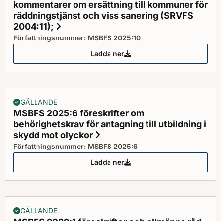
kommentarer om ersättning till kommuner för
räddningstjänst och viss sanering (SRVFS
2004:11);
Status: Gällande
Författningsnummer: MSBFS 2025:10
Ladda ner
MSBFS 2025:10 upphävande av St
GÄLLANDE
MSBFS 2025:6 föreskrifter om
behörighetskrav för antagning till utbildning i
skydd mot olyckor
Status: Gällande
Författningsnummer: MSBFS 2025:6
Ladda ner
MSBFS 2025:6 föreskrifter om be
GÄLLANDE