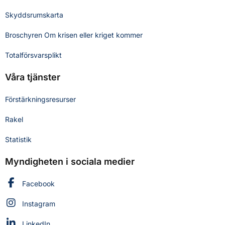
Skyddsrumskarta
Broschyren Om krisen eller kriget kommer
Totalförsvarsplikt
Våra tjänster
Förstärkningsresurser
Rakel
Statistik
Myndigheten i sociala medier
Myndigheten för civilt försvar på
Facebook
Myndigheten för civilt försvar på
Instagram
Myndigheten för civilt försvar på
LinkedIn