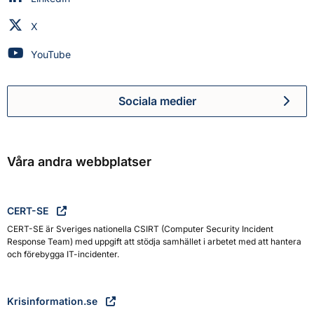
Myndigheten för civilt försvar på
X
Myndigheten för civilt försvar på
YouTube
Sociala medier
Myndigheten för civilt försva
Våra andra webbplatser
CERT-SE
CERT-SE är Sveriges nationella CSIRT (Computer Security Incident
Response Team) med uppgift att stödja samhället i arbetet med att hantera
och förebygga IT-incidenter.
Krisinformation.se