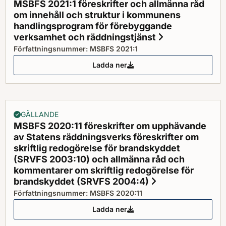
MSBFS 2021:1 föreskrifter och allmänna råd
om innehåll och struktur i kommunens
handlingsprogram för förebyggande
verksamhet och räddningstjänst
Status: Gälla
Författningsnummer: MSBFS 2021:1
Ladda ner
MSBFS 2021:1 föreskrifter och 
GÄLLANDE
MSBFS 2020:11 föreskrifter om upphävande
av Statens räddningsverks föreskrifter om
skriftlig redogörelse för brandskyddet
(SRVFS 2003:10) och allmänna råd och
kommentarer om skriftlig redogörelse för
brandskyddet (SRVFS 2004:4)
Status: Gälland
Författningsnummer: MSBFS 2020:11
Ladda ner
MSBFS 2020:11 föreskrifter om u