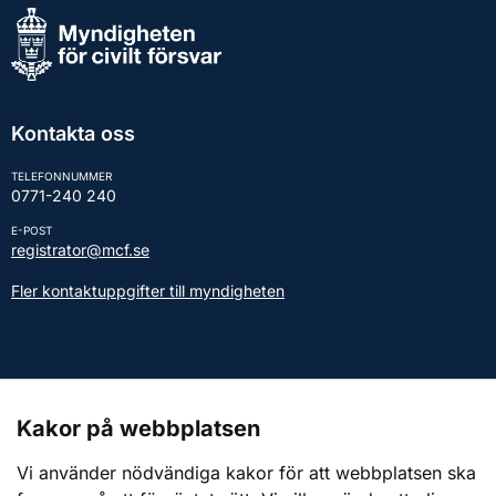
Kontakta oss
TELEFONNUMMER
0771-240 240
E-POST
registrator@mcf.se
Fler kontaktuppgifter till myndigheten
Kontakt till presstjänsten
Kakor på webbplatsen
Webbplatsen
Vi använder nödvändiga kakor för att webbplatsen ska