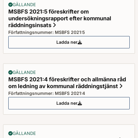
GÄLLANDE
MSBFS 2021:5 föreskrifter om
undersökningsrapport efter kommunal
räddningsinsats
Status: Gällande
Författningsnummer: MSBFS 2021:5
Ladda ner
MSBFS 2021:5 föreskrifter om u
GÄLLANDE
MSBFS 2021:4 föreskrifter och allmänna råd
om ledning av kommunal räddningstjänst
Statu
Författningsnummer: MSBFS 2021:4
Ladda ner
MSBFS 2021:4 föreskrifter och 
GÄLLANDE