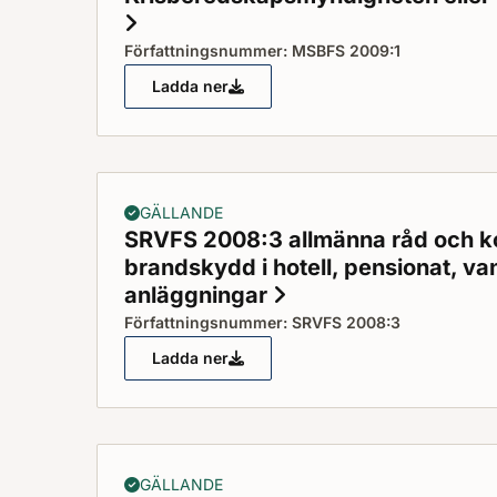
Status: Gällande
Författningsnummer: MSBFS 2009:1
Ladda ner
MSBFS 2009:1 föreskrifter om ändring 
GÄLLANDE
SRVFS 2008:3 allmänna råd och 
brandskydd i hotell, pensionat, v
anläggningar
Status: Gällande
Författningsnummer: SRVFS 2008:3
Ladda ner
SRVFS 2008:3 allmänna råd och kommen
GÄLLANDE