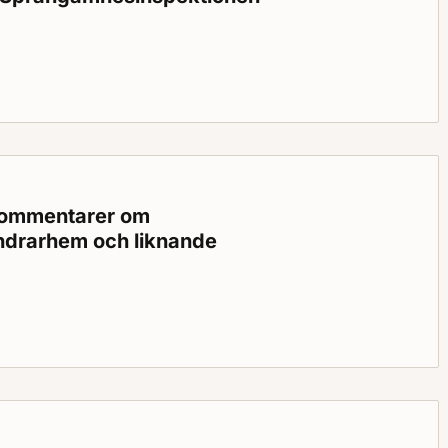
i vissa författningar som beslutats av Statens räddningsverk,
kommentarer om
andrarhem och liknande
tarer om brandskydd i hotell, pensionat, vandrarhem och likn