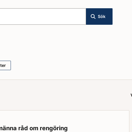
Sök
lter
lmänna råd om rengöring