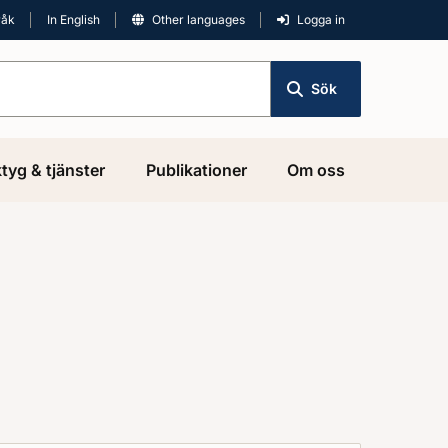
råk
In English
Other languages
Logga in
Sök
tyg & tjänster
Publikationer
Om oss