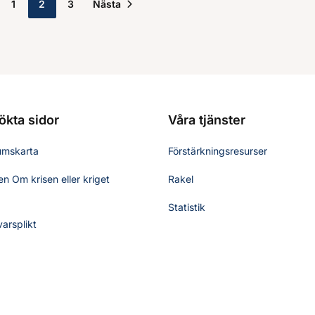
1
2
3
Nästa
ökta sidor
Våra tjänster
umskarta
Förstärkningsresurser
n Om krisen eller kriget
Rakel
Statistik
varsplikt