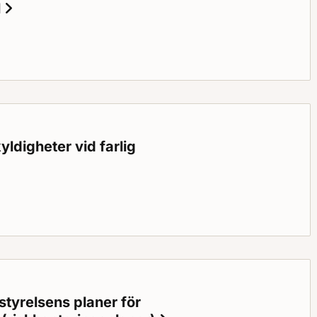
l
Status: Gällande
a råd om rengöring (sotning) och brandskyddskontroll
digheter vid farlig
eter vid farlig verksamhet
styrelsens planer för