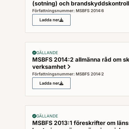
(sotning) och brandskyddskontrol
Författningsnummer: MSBFS 2014:6
Ladda ner
MSBFS 2014:6 föreskrifter och allmänn
GÄLLANDE
MSBFS 2014:2 allmänna råd om skyl
verksamhet
Status: Gällande
Författningsnummer: MSBFS 2014:2
Ladda ner
MSBFS 2014:2 allmänna råd om skyldigh
GÄLLANDE
MSBFS 2013:1 föreskrifter om läns