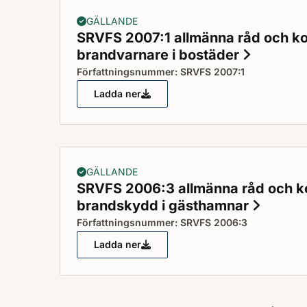
GÄLLANDE
SRVFS 2007:1 allmänna råd och 
brandvarnare i bostäder
Status: 
Författningsnummer: SRVFS 2007:1
Ladda ner
SRVFS 2007:1 allmänna råd och komme
GÄLLANDE
SRVFS 2006:3 allmänna råd och 
brandskydd i gästhamnar
Status
Författningsnummer: SRVFS 2006:3
Ladda ner
SRVFS 2006:3 allmänna råd och komm