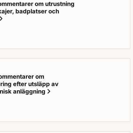
ommentarer om utrustning
kajer, badplatser och
Status: Gällande
arer om utrustning för vattenlivräddning vid hamnar, kajer, ba
kommentarer om
ing efter utsläpp av
knisk anläggning
Status: Gällande
arer om länsstyrelsens beredskap för sanering efter utsläpp a