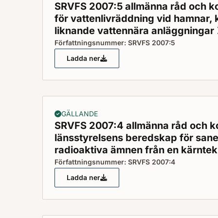
SRVFS 2007:5 allmänna råd och k
för vattenlivräddning vid hamnar, 
liknande vattennära anläggningar
Författningsnummer: SRVFS 2007:5
Ladda ner
SRVFS 2007:5 allmänna råd och komment
GÄLLANDE
SRVFS 2007:4 allmänna råd och 
länsstyrelsens beredskap för saner
radioaktiva ämnen från en kärnte
Författningsnummer: SRVFS 2007:4
Ladda ner
SRVFS 2007:4 allmänna råd och komment