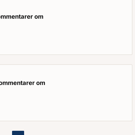
kommentarer om
Gällande
ntarer om brandvarnare i bostäder
kommentarer om
: Gällande
entarer om brandskydd i gästhamnar