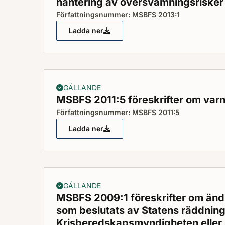
hantering av översvämningsrisker
Författningsnummer: MSBFS 2013:1
Ladda ner
MSBFS 2013:1 föreskrifter om länsstyre
GÄLLANDE
MSBFS 2011:5 föreskrifter om var
Författningsnummer: MSBFS 2011:5
Ladda ner
MSBFS 2011:5 föreskrifter om varning
GÄLLANDE
MSBFS 2009:1 föreskrifter om ändri
som beslutats av Statens räddnin
Krisberedskapsmyndigheten eller