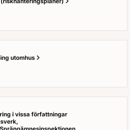
 (riskhanteringsplaner)
Status: Gällande
lsens planer för hantering av översvämningsrisker (riskhanterin
ning utomhus
Status: Gällande
 utomhus
ng i vissa författningar
gsverk,
 Sprängämnesinspektionen