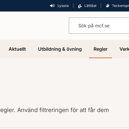
Lyssna
Lättläst
Teckensp
Sök på mcf.se
Aktuellt
Utbildning & övning
Regler
Verk
gler. Använd filtreringen för att får dem