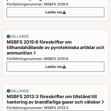
Författningsnummer: MSBFS 2016:5
Ladda ner
MSBFS 2016:5 föreskrifter om pr
GÄLLANDE
MSBFS 2015:6 föreskrifter om
tillhandahållande av pyrotekniska artiklar och
ammunition
Status: Gällande
Författningsnummer: MSBFS 2015:6
Ladda ner
MSBFS 2015:6 föreskrifter om ti
GÄLLANDE
MSBFS 2013:3 föreskrifter om tillstånd till
hantering av brandfarliga gaser och vätskor
Sta
Författningsnummer: MSBFS 2013:3