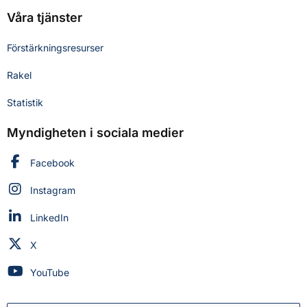
Våra tjänster
Förstärkningsresurser
Rakel
Statistik
Myndigheten i sociala medier
Myndigheten för civilt försvar på
Facebook
Myndigheten för civilt försvar på
Instagram
Myndigheten för civilt försvar på
LinkedIn
Myndigheten för civilt försvar på
X
Myndigheten för civilt försvar på
YouTube