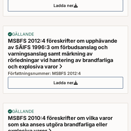
Ladda ner
MSBFS 2013:3 föreskrifter om til
GÄLLANDE
MSBFS 2012:4 föreskrifter om upphävande
av SÄIFS 1996:3 om förbudsanslag och
varningsanslag samt märkning av
rörledningar vid hantering av brandfarliga
och explosiva varor
Status: Gällande
Författningsnummer: MSBFS 2012:4
Ladda ner
MSBFS 2012:4 föreskrifter om u
GÄLLANDE
MSBFS 2010:4 föreskrifter om vilka varor
som ska anses utgöra brandfarliga eller
explosiva varor
Status: Gällande