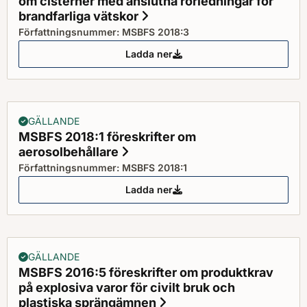
om cisterner med anslutna rörledningar för
brandfarliga vätskor
Status: Gällande
Författningsnummer: MSBFS 2018:3
Ladda ner
MSBFS 2018:3 föreskrifter och a
GÄLLANDE
MSBFS 2018:1 föreskrifter om
aerosolbehållare
Status: Gällande
Författningsnummer: MSBFS 2018:1
Ladda ner
MSBFS 2018:1 föreskrifter om ae
GÄLLANDE
MSBFS 2016:5 föreskrifter om produktkrav
på explosiva varor för civilt bruk och
plastiska sprängämnen
Status: Gällande