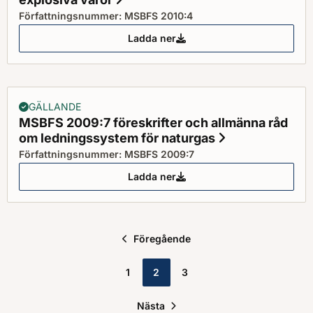
Författningsnummer: MSBFS 2010:4
Ladda ner
MSBFS 2010:4 föreskrifter om vil
GÄLLANDE
MSBFS 2009:7 föreskrifter och allmänna råd
om ledningssystem för naturgas
Status: Gälla
Författningsnummer: MSBFS 2009:7
Ladda ner
MSBFS 2009:7 föreskrifter och 
Föregående
1
2
3
Nästa