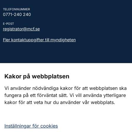
TELEFONNUMMER
0771-240 240
E-POST
registrator@mcf.se
Fler kontaktuppgifter till myndigheten
Kontakt till presstjänsten
Kakor på webbplatsen
Webbplatsen
Vi använder nödvändiga kakor för att webbplatsen ska
fungera på ett förväntat sätt. Vi vill använda ytterligare
Om webbplatsen
kakor för att veta hur du använder vår webbplats.
Om kakor (cookies)
Tillgänglighetsredogörelse
Inställningar för cookies