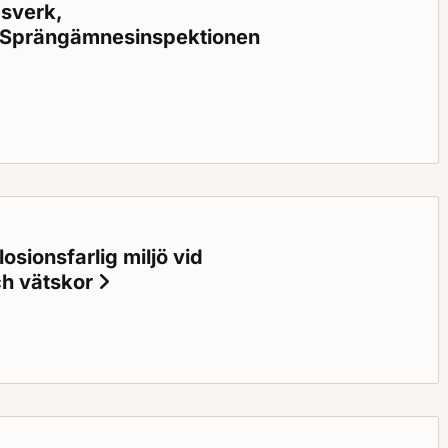
gsverk,
 Sprängämnesinspektionen
i vissa författningar som beslutats av Statens räddningsverk,
sionsfarlig miljö vid
ch vätskor
Status: Gällande
sfarlig miljö vid hantering av brandfarliga gaser och vätskor