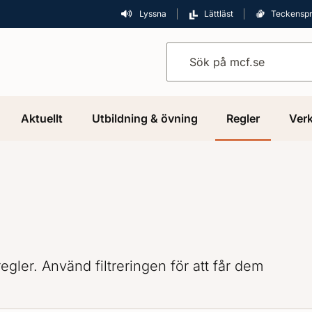
Lyssna
Lättläst
Teckensp
Sök på mcf.se
Aktuellt
Utbildning & övning
Regler
Verk
gler. Använd filtreringen för att får dem