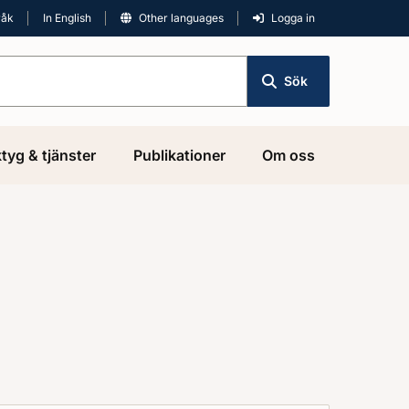
råk
In English
Other languages
Logga in
Sök
tyg & tjänster
Publikationer
Om oss