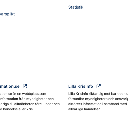
Statistik
varsplikt
rmation.se
Lilla Krisinfo
ation.se är en webbplats som
Lilla Krisinfo riktar sig mot barn och 
information från myndigheter och
förmedlar myndigheters och ansvari
ariga till allmänheten före, under och
aktörers information i samband med 
or händelse eller kris.
allvarliga händelser.