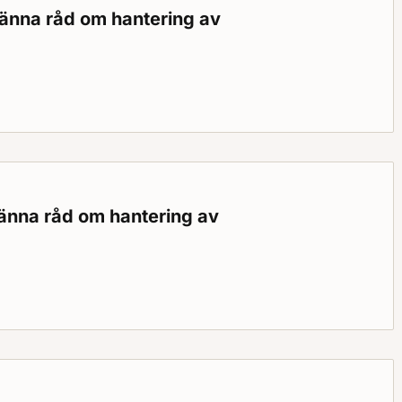
männa råd om hantering av
ande
a råd om hantering av organiska peroxider
männa råd om hantering av
a råd om hantering av ammoniumnitrat