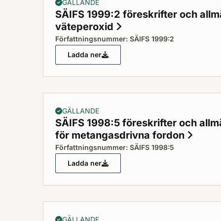
GÄLLANDE
SÄIFS 1999:2 föreskrifter och all
väteperoxid
Status: Gällande
Författningsnummer: SÄIFS 1999:2
Ladda ner
SÄIFS 1999:2 föreskrifter och allmänn
GÄLLANDE
SÄIFS 1998:5 föreskrifter och all
för metangasdrivna fordon
Statu
Författningsnummer: SÄIFS 1998:5
Ladda ner
SÄIFS 1998:5 föreskrifter och allmänn
GÄLLANDE