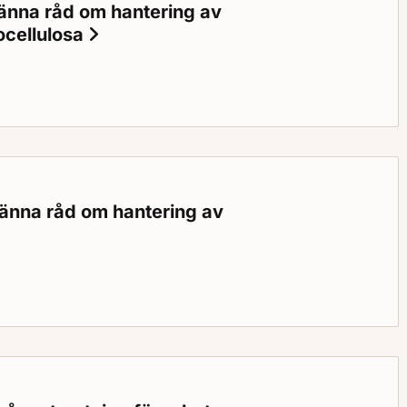
männa råd om hantering av
rocellulosa
Status: Gällande
 råd om hantering av varor innehållande lågnitrerad nitrocellulo
männa råd om hantering av
ällande
 råd om hantering av brandfarlig biograffilm