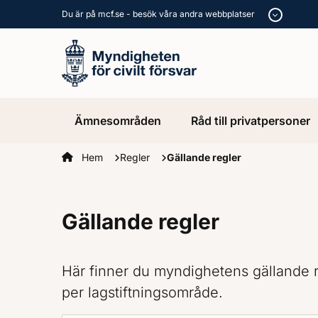
Du är på mcf.se - besök våra andra webbplatser
Ämnesområden
Råd till privatpersoner
Startsidan
Hem
Regler
Gällande regler
Gällande regler
Här finner du myndighetens gällande re
per lagstiftningsområde.