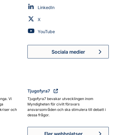
Myndigheten för civilt försvar på
LinkedIn
Myndigheten för civilt försvar på
X
Myndigheten för civilt försvar på
YouTube
Sociala medier
Myndigheten för civilt försva
Tjugofyra7
unga. Vi
Tjugofyra7 bevakar utvecklingen inom
ga
Myndigheten för civilt försvars
kriser och
ansvarsområden och ska stimulera till debatt i
dessa frågor.
Fler webbplatser