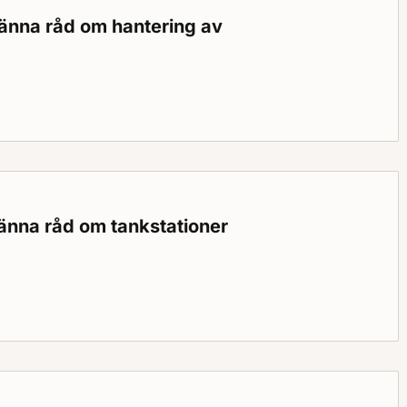
männa råd om hantering av
a råd om hantering av väteperoxid
männa råd om tankstationer
s: Gällande
a råd om tankstationer för metangasdrivna fordon