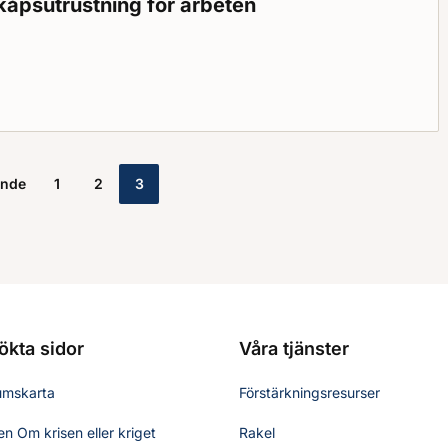
kåpsutrustning för arbeten
tatus: Gällande
trustning för arbeten med perklorsyra (överklorsyra)
ende
1
2
3
ökta sidor
Våra tjänster
umskarta
Förstärkningsresurser
n Om krisen eller kriget
Rakel