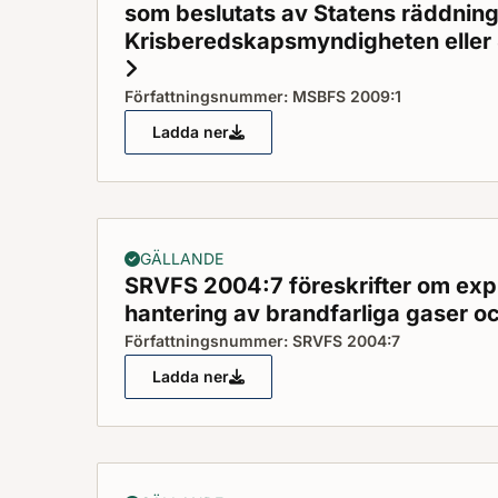
som beslutats av Statens räddnin
Krisberedskapsmyndigheten eller
Status: Gällande
Författningsnummer: MSBFS 2009:1
Ladda ner
MSBFS 2009:1 föreskrifter om ändring 
GÄLLANDE
SRVFS 2004:7 föreskrifter om explo
hantering av brandfarliga gaser o
Författningsnummer: SRVFS 2004:7
Ladda ner
SRVFS 2004:7 föreskrifter om explosion