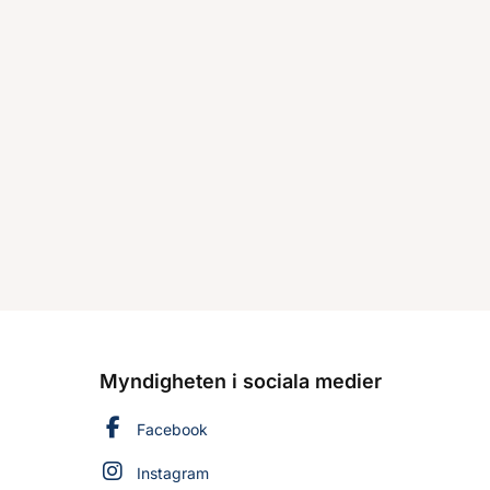
Myndigheten i sociala medier
Myndigheten för civilt försvar på
Facebook
Myndigheten för civilt försvar på
Instagram