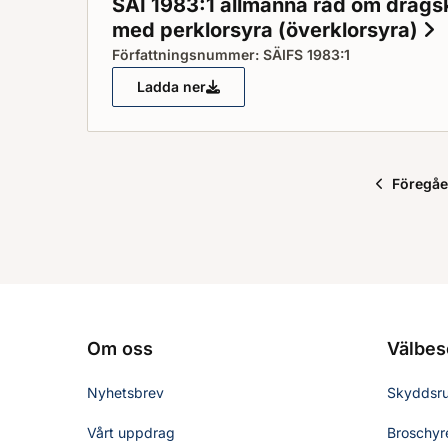
SÄI 1983:1 allmänna råd om drags
med perklorsyra (överklorsyra)
S
Författningsnummer: SÄIFS 1983:1
Ladda ner
SÄI 1983:1 allmänna råd om dragskåpsu
Föregå
Om oss
Välbes
Nyhetsbrev
Skyddsr
Vårt uppdrag
Broschyre