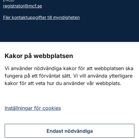
E-POST
registrator@mcf.se
Fler kontaktuppgifter till myndigheten
Kontakt till presstjänsten
Kakor på webbplatsen
Webbplatsen
Vi använder nödvändiga kakor för att webbplatsen ska
fungera på ett förväntat sätt. Vi vill använda ytterligare
Om webbplatsen
kakor för att veta hur du använder vår webbplats.
Om kakor (cookies)
Tillgänglighetsredogörelse
Inställningar för cookies
Endast nödvändiga