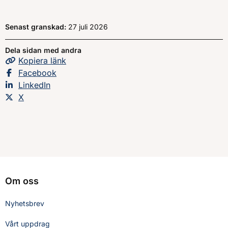
Senast granskad:
27 juli 2026
Dela sidan med andra
Kopiera
sidans
länk
Dela sidan på
Facebook
Dela sidan på
LinkedIn
Dela sidan på
X
Om oss
Nyhetsbrev
Vårt uppdrag