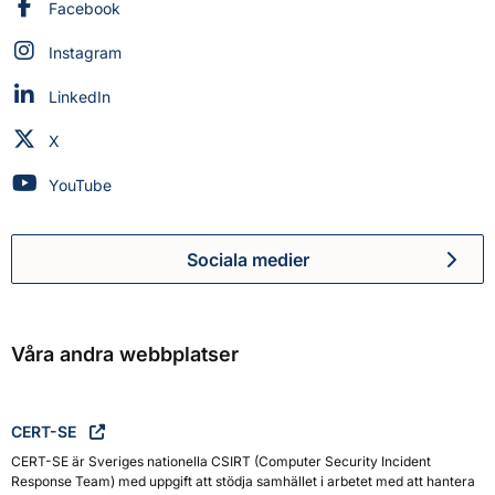
Myndigheten för civilt försvar på
Facebook
Myndigheten för civilt försvar på
Instagram
Myndigheten för civilt försvar på
LinkedIn
Myndigheten för civilt försvar på
X
Myndigheten för civilt försvar på
YouTube
Sociala medier
Myndigheten för civilt försva
Våra andra webbplatser
CERT-SE
CERT-SE är Sveriges nationella CSIRT (Computer Security Incident
Response Team) med uppgift att stödja samhället i arbetet med att hantera