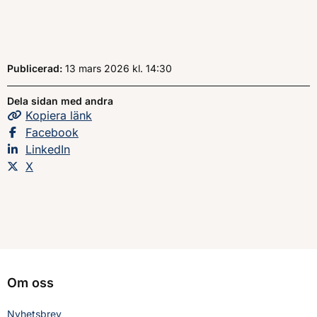
Publicerad:
13 mars 2026
kl.
, Klockan
14:30
Dela sidan med andra
Kopiera
sidans
länk
Dela sidan på
Facebook
Dela sidan på
LinkedIn
Dela sidan på
X
Om oss
Nyhetsbrev