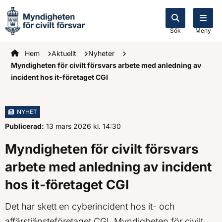
Sök
Meny
Startsidan
Hem
Aktuellt
Nyheter
Myndigheten för civilt försvars arbete med anledning av
incident hos it-företaget CGI
NYHET
Publicerad:
13 mars 2026
kl.
, Klockan
14:30
Myndigheten för civilt försvars
arbete med anledning av incident
hos it-företaget CGI
Det har skett en cyberincident hos it- och
affärstjänsteföretaget CGI. Myndigheten för civilt