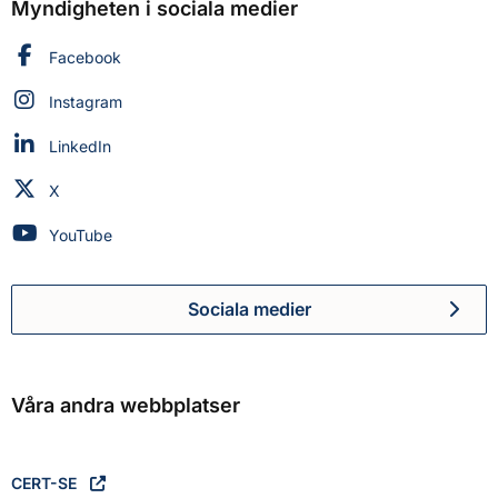
Myndigheten i sociala medier
Myndigheten för civilt försvar på
Facebook
Myndigheten för civilt försvar på
Instagram
Myndigheten för civilt försvar på
LinkedIn
Myndigheten för civilt försvar på
X
Myndigheten för civilt försvar på
YouTube
Sociala medier
Myndigheten för civilt försva
Våra andra webbplatser
CERT-SE